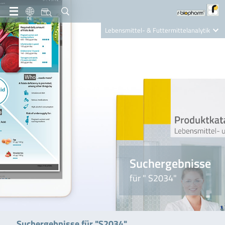
DE
Lebensmittel- & Futtermittelanalytik
Clinical Diagnostics
R-Biopharm AG
Nutrition Care
Suchergebnisse
für " S2034"
Suchergebnisse für "S2034"