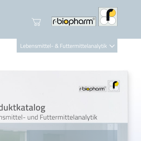
Lebensmittel- & Futtermittelanalytik
Clinical Diagnostics
R-Biopharm AG
Nutrition Care