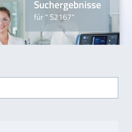
Suchergebnisse
für " S2167"