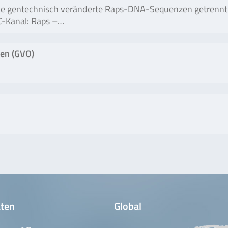
ende gentechnisch veränderte Raps-DNA-Sequenzen getren
-Kanal: Raps –…
men (GVO)
ten
Global