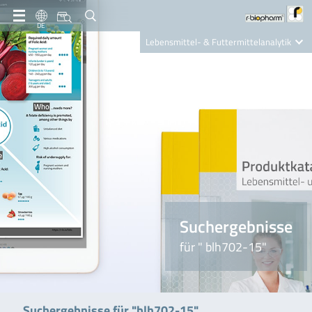
DE
Lebensmittel- & Futtermittelanalytik
Clinical Diagnostics
R-Biopharm AG
Nutrition Care
Suchergebnisse
für " blh702-15"
Suchergebnisse für "blh702-15"