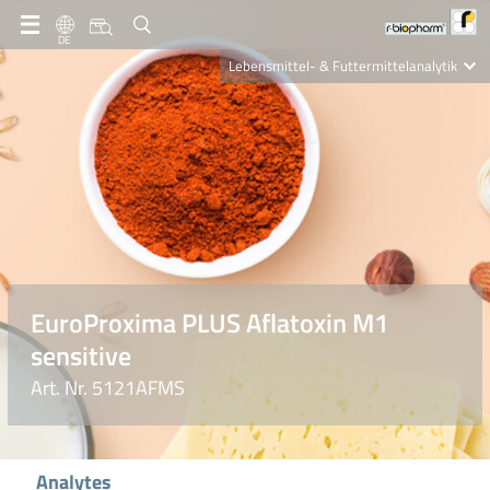
DE
Lebensmittel- & Futtermittelanalytik
Clinical Diagnostics
R-Biopharm AG
Nutrition Care
EuroProxima PLUS Aflatoxin M1
sensitive
Art. Nr. 5121AFMS
Analytes