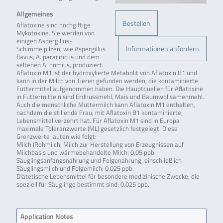
Allgemeines
Bestellen
Aflatoxine sind hochgiftige
Mykotoxine. Sie werden von
einigen Aspergillus-
Informationen anfordern
Schimmelpilzen, wie Aspergillus
flavus, A. paraciticus und dem
seltenen A. nomius, produziert.
Aflatoxin M1 ist der hydroxylierte Metabolit von Aflatoxin B1 und
kann in der Milch von Tieren gefunden werden, die kontaminierte
Futtermittel aufgenommen haben. Die Hauptquellen für Aflatoxine
in Futtermitteln sind Erdnussmehl, Mais und Baumwollsamenmehl.
Auch die menschliche Muttermilch kann Aflatoxin M1 enthalten,
nachdem die stillende Frau, mit Aflatoxin B1 kontaminierte,
Lebensmittel verzehrt hat. Für Aflatoxin M1 sind in Europa
maximale Toleranzwerte (ML) gesetzlich festgelegt. Diese
Grenzwerte lauten wie folgt:
Milch (Rohmilch, Milch zur Herstellung von Erzeugnissen auf
Milchbasis und wärmebehandelte Milch: 0,05 ppb.
Säuglingsanfangsnahrung und Folgenahrung, einschließlich
Säuglingsmilch und Folgemilch: 0,025 ppb.
Diätetische Lebensmittel für besondere medizinische Zwecke, die
speziell für Säuglinge bestimmt sind: 0,025 ppb.
Application Notes