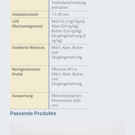
Testkitbeschreibung
enthalten.
Inkubationszeit
1 h 30 min
LOD
Milch (2,3 ng/l (ppt)),
(Nachweisgrenze)
Käse (3,6 ng/kg),
Butter (2,6 ng/kg),
Säuglingsnahrung (5
ng/kg)
Validierte Matrices
Milch, Käse, Butter
und
Säuglingsnahrung.
Nachgewiesener
Aflatoxin M1 in
Analyt
Milch, Käse, Butter
und
Säuglingsnahrung.
Auswertung
Mikrotiterplatten-
Photometer (450
nm)
Passende Produkte