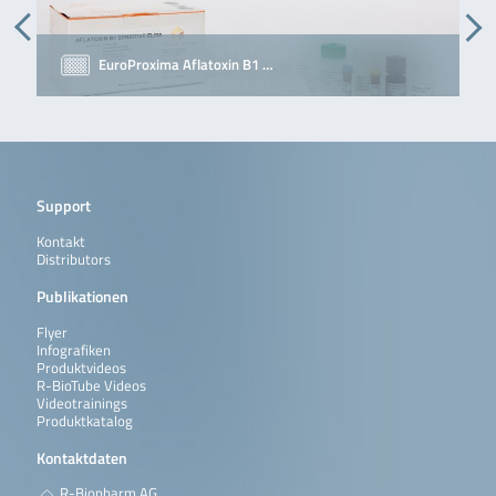
EuroProxima Aflatoxin B1 …
Support
Kontakt
Distributors
Publikationen
Flyer
Infografiken
Produktvideos
R-BioTube Videos
Videotrainings
Produktkatalog
Kontaktdaten
R-Biopharm AG