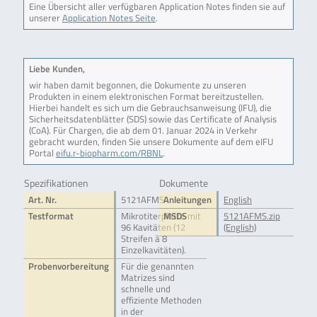
Eine Übersicht aller verfügbaren Application Notes finden sie auf
unserer
Application Notes Seite
.
Liebe Kunden,
wir haben damit begonnen, die Dokumente zu unseren
Produkten in einem elektronischen Format bereitzustellen.
Hierbei handelt es sich um die Gebrauchsanweisung (IFU), die
Sicherheitsdatenblätter (SDS) sowie das Certificate of Analysis
(CoA). Für Chargen, die ab dem 01. Januar 2024 in Verkehr
gebracht wurden, finden Sie unsere Dokumente auf dem eIFU
Portal
eifu.r-biopharm.com/RBNL
.
Spezifikationen
Dokumente
Art. Nr.
5121AFMS
Anleitungen
English
Testformat
Mikrotiterplatte mit
MSDS
5121AFMS.zip
96 Kavitäten (12
(English)
Streifen à 8
Einzelkavitäten).
Probenvorbereitung
Für die genannten
Matrizes sind
schnelle und
effiziente Methoden
in der