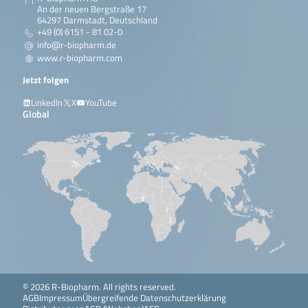
An der neuen Bergstraße 17
64297 Darmstadt, Deutschland
+49 (0) 6151 - 81 02-0
info@r-biopharm.de
www.r-biopharm.com
Jetzt folgen
LinkedIn
X
YouTube
Global
© 2026 R-Biopharm. All rights reserved.
AGB
Impressum
Übergreifende Datenschutzerklärung