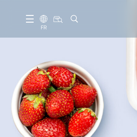
FR
DE
EN
ES
FR
IT
NL
PT-
BR