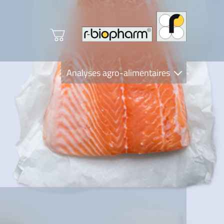
Analyses agro-alimentaires
Diagnostics
R-Biopharm AG
Nutrition Care