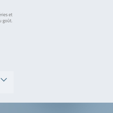
ries et
u goût.
. No.