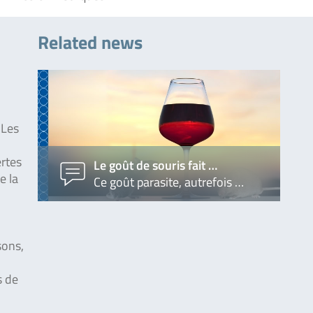
Related news
 Les
ertes
Le goût de souris fait …
e la
Ce goût parasite, autrefois …
sons,
s de