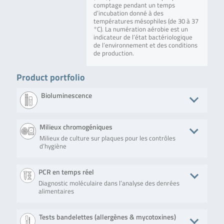
comptage pendant un temps
d’incubation donné à des
températures mésophiles (de 30 à 37
°C). La numération aérobie est un
indicateur de l’état bactériologique
de l’environnement et des conditions
de production.
Product portfolio
Bioluminescence
Produit
Description
No. of tests/amount
Art. No.
Milieux chromogéniques
Milieux de culture sur plaques pour les contrôles
Lumitester
The check of
Positive control
ZLC1002657
d’hygiène
SMART /
Lumitester
lamp with charger
PD-20 / PD-
SMART and
and negative
30 control
Lumitester
control tubes
Produit
Description
No. of tests/amount
Art. No.
PCR en temps réel
kit
PD-20 / PD-
30 operation
Diagnostic moléculaire dans l’analyse des denrées
Compact Dry
Usage of
100 nutrient plates
HS9801
and the
alimentaires
YMR
Compact Dry
check of
YMR (rapid) is a
sensitivity
simple, safe
can be
Produit
Description
No. of tests/amount
Art. 
Tests bandelettes (allergènes & mycotoxines)
and fast test
performed