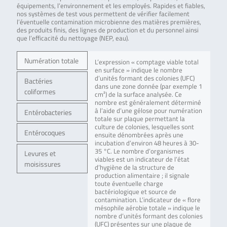
équipements, l’environnement et les employés. Rapides et fiables,
nos systèmes de test vous permettent de vérifier facilement
l’éventuelle contamination microbienne des matières premières,
des produits finis, des lignes de production et du personnel ainsi
que l’efficacité du nettoyage (NEP, eau).
Numération totale
L’expression « comptage viable total
en surface » indique le nombre
d’unités formant des colonies (UFC)
Bactéries
dans une zone donnée (par exemple 1
coliformes
cm²) de la surface analysée. Ce
nombre est généralement déterminé
à l’aide d’une gélose pour numération
Entérobacteries
totale sur plaque permettant la
culture de colonies, lesquelles sont
Entérocoques
ensuite dénombrées après une
incubation d’environ 48 heures à 30-
35 °C. Le nombre d’organismes
Levures et
viables est un indicateur de l’état
moisissures
d’hygiène de la structure de
production alimentaire ; il signale
toute éventuelle charge
bactériologique et source de
contamination. L’indicateur de « flore
mésophile aérobie totale » indique le
nombre d’unités formant des colonies
(UFC) présentes sur une plaque de