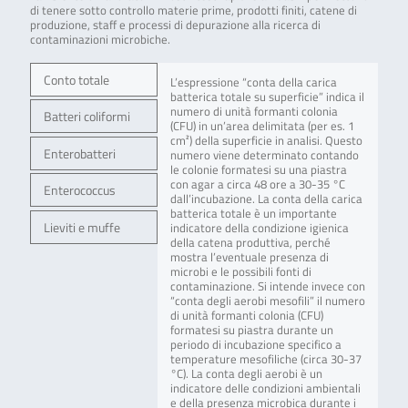
di tenere sotto controllo materie prime, prodotti finiti, catene di
produzione, staff e processi di depurazione alla ricerca di
contaminazioni microbiche.
Conto totale
L’espressione “conta della carica
batterica totale su superficie” indica il
numero di unità formanti colonia
Batteri coliformi
(CFU) in un’area delimitata (per es. 1
cm²) della superficie in analisi. Questo
Enterobatteri
numero viene determinato contando
le colonie formatesi su una piastra
con agar a circa 48 ore a 30-35 °C
Enterococcus
dall’incubazione. La conta della carica
batterica totale è un importante
Lieviti e muffe
indicatore della condizione igienica
della catena produttiva, perché
mostra l’eventuale presenza di
microbi e le possibili fonti di
contaminazione. Si intende invece con
“conta degli aerobi mesofili” il numero
di unità formanti colonia (CFU)
formatesi su piastra durante un
periodo di incubazione specifico a
temperature mesofiliche (circa 30-37
°C). La conta degli aerobi è un
indicatore delle condizioni ambientali
e della presenza microbica durante i