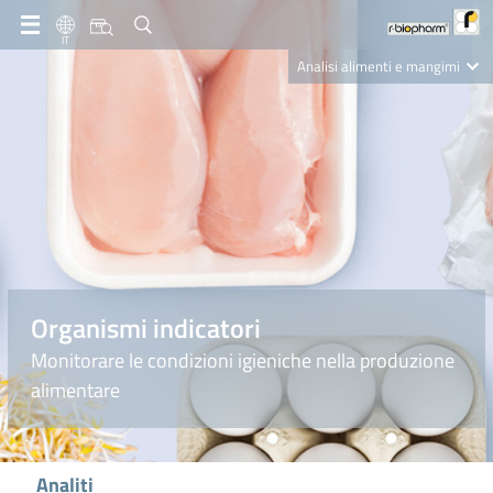
IT
Analisi alimenti e mangimi
Diagnostica Clinica
R-Biopharm AG
Nutrition Care
Organismi indicatori
Monitorare le condizioni igieniche nella produzione
alimentare
Analiti