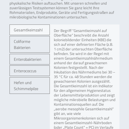
physikalische Risiken auftauchen. Mit unseren schnellen und
zuverlässigen Testsystemen können Sie ganz leicht Ihre
Rohmaterialien, Endprodukte, Geräte und Fertigungsstraßen auf
mikrobiologische Kontaminationen untersuchen.
Gesamtkeimzahl
Der Begriff “Gesamtkeimzahl auf
Oberfläche“ beschreibt die Anzahl
koloniebildender Einheiten (KBE) die
Coliforme
sich auf einer definierten Fläche (z.B.
Bakterien
1 cm2) der untersuchten Oberfläche
befinden. Sie wird in der Regel mit
einem Gesamtkeimzahlnährmedium
Enterobakterien
anhand der darauf gewachsenen
Kolonien festgestellt. Nach der
Enterococcus
Inkubation des Nährmediums bei 30 –
35 °C für ca. 48 Stunden werden die
gewachsenen Kolonien ausgezählt.
Hefen und
Die Gesamtkeimzahl ist ein Indikator
Schimmelpilze
für den allgemeinen Hygienestatus
der Lebensmittelproduktion und zeigt
mögliche mikrobielle Belastungen und
Kontaminationsquellen auf. Die
„aerobe mesophile Gesamtkeimzahl“
gibt an, wie viele
Mikroorganismenkolonien sich auf
einem Gesamtkeimzahl-Nährboden
(oder „Plate Count“ = PC) im Verlaufe