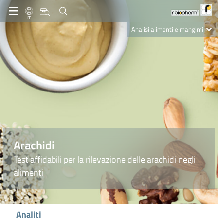
IT
Analisi alimenti e mangimi
Diagnostica Clinica
R-Biopharm AG
Nutrition Care
Arachidi
Test affidabili per la rilevazione delle arachidi negli
alimenti
Analiti