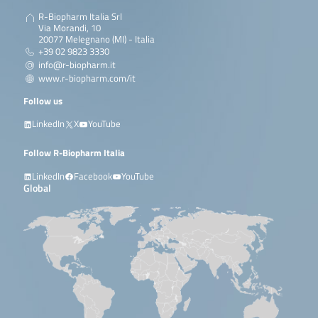
Walnut + IAC
detection and differentiation
of specific Peanut (Arachis
R-Biopharm Italia Srl
hypogaea), Hazelnut (Corylus
Via Morandi, 10
maxima) and Walnut (Juglans
20077 Melegnano (MI) - Italia
regia, Juglans nigra) …
+39 02 9823 3330
info@r-biopharm.it
Continua a leggere
www.r-biopharm.com/it
Follow us
LinkedIn
X
YouTube
Follow R-Biopharm Italia
LinkedIn
Facebook
YouTube
Global