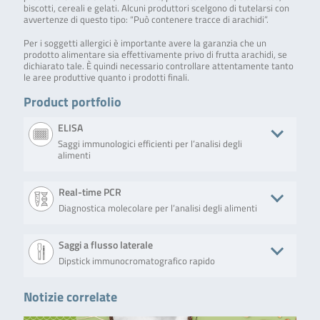
biscotti, cereali e gelati. Alcuni produttori scelgono di tutelarsi con
avvertenze di questo tipo: “Può contenere tracce di arachidi”.
Per i soggetti allergici è importante avere la garanzia che un
prodotto alimentare sia effettivamente privo di frutta arachidi, se
dichiarato tale. È quindi necessario controllare attentamente tanto
le aree produttive quanto i prodotti finali.
Product portfolio
ELISA
Saggi immunologici efficienti per l’analisi degli
alimenti
Product
Descrizione
No. of tests/amount
Art. No.
Real-time PCR
Diagnostica molecolare per l’analisi degli alimenti
RIDASCREEN®
RIDASCREEN®
Microtiter plate
R6811
Peanut
Peanut is a
with 96 wells (12
sandwich
strips with 8
Product
Descrizione
No. of tests/amount
Art
Saggi a flusso laterale
enzyme
removable wells
immunoassay
each)
Dipstick immunocromatografico rapido
SureFood®
The SureFood® ALLERGEN
100 reactions
S
developed for
ALLERGEN
4plex EU NUTS is a multiplex
the quantitative
4plex EU
real-time PCR for the direct,
Notizie correlate
analysis of
Product
Descrizione
No. of tests/amount
Art. No
NUTS
qualitative detection and
peanut or
differentiation of almond
peanut proteins
bioavid
The Lateral Flow Peanut
15 test strips (15
BLH7