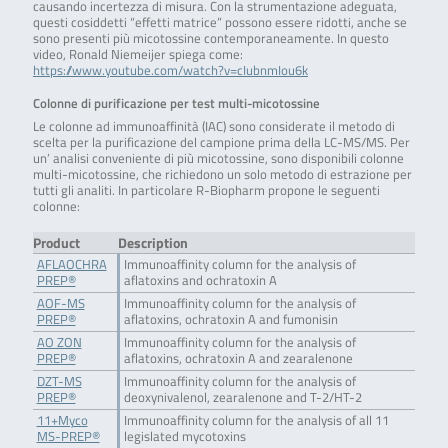
causando incertezza di misura. Con la strumentazione adeguata,
questi cosiddetti “effetti matrice” possono essere ridotti, anche se
sono presenti più micotossine contemporaneamente. In questo
video, Ronald Niemeijer spiega come:
https://www.youtube.com/watch?v=cIubnmIou6k
Colonne di purificazione per test multi-micotossine
Le colonne ad immunoaffinità (IAC) sono considerate il metodo di
scelta per la purificazione del campione prima della LC-MS/MS. Per
un’ analisi conveniente di più micotossine, sono disponibili colonne
multi-micotossine, che richiedono un solo metodo di estrazione per
tutti gli analiti. In particolare R-Biopharm propone le seguenti
colonne:
Product
Description
AFLAOCHRA
Immunoaffinity column for the analysis of
PREP®
aflatoxins and ochratoxin A
AOF-MS
Immunoaffinity column for the analysis of
PREP®
aflatoxins, ochratoxin A and fumonisin
AO ZON
Immunoaffinity column for the analysis of
PREP®
aflatoxins, ochratoxin A and zearalenone
DZT-MS
Immunoaffinity column for the analysis of
PREP®
deoxynivalenol, zearalenone and T-2/HT-2
11+Myco
Immunoaffinity column for the analysis of all 11
MS-PREP®
legislated mycotoxins