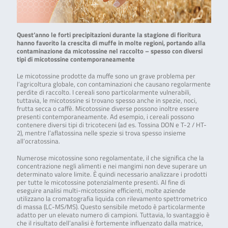
Quest’anno le forti precipitazioni durante la stagione di fioritura
hanno favorito la crescita di muffe in molte regioni, portando alla
contaminazione da micotossine nel raccolto – spesso con diversi
tipi di micotossine contemporaneamente
Le micotossine prodotte da muffe sono un grave problema per
l’agricoltura globale, con contaminazioni che causano regolarmente
perdite di raccolto. I cereali sono particolarmente vulnerabili,
tuttavia, le micotossine si trovano spesso anche in spezie, noci,
frutta secca o caffè. Micotossine diverse possono inoltre essere
presenti contemporaneamente. Ad esempio, i cereali possono
contenere diversi tipi di tricoteceni (ad es. Tossina DON e T-2 / HT-
2), mentre l’aflatossina nelle spezie si trova spesso insieme
all’ocratossina.
Numerose micotossine sono regolamentate, il che significa che la
concentrazione negli alimenti e nei mangimi non deve superare un
determinato valore limite. È quindi necessario analizzare i prodotti
per tutte le micotossine potenzialmente presenti. Al fine di
eseguire analisi multi-micotossine efficienti, molte aziende
utilizzano la cromatografia liquida con rilevamento spettrometrico
di massa (LC-MS/MS). Questo sensibile metodo è particolarmente
adatto per un elevato numero di campioni. Tuttavia, lo svantaggio è
che il risultato dell’analisi è fortemente influenzato dalla matrice,