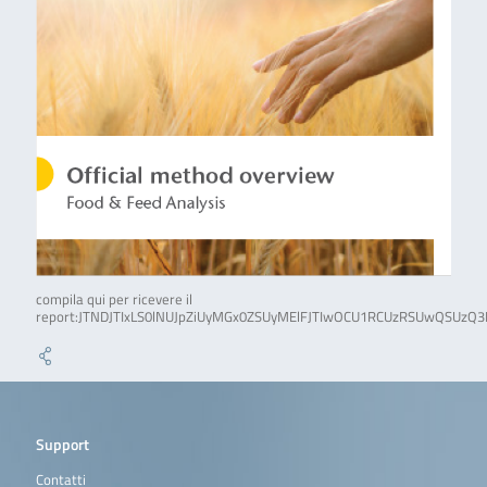
compila qui per ricevere il
report:JTNDJTIxLS0lNUJpZiUyMGx0ZSUyMElFJTIwOCU1RCUzRSUwQSUzQ
Support
Contatti