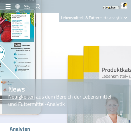
DE
Lebensmittel- & Futtermittelanalytik
Clinical Diagnostics
R-Biopharm AG
Nutrition Care
News
Neuigkeiten aus dem Bereich der Lebensmittel-
und Futtermittel-Analytik
Analyten