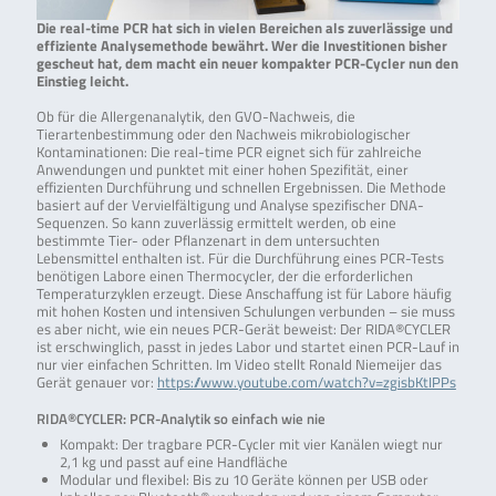
Die real-time PCR hat sich in vielen Bereichen als zuverlässige und
effiziente Analysemethode bewährt. Wer die Investitionen bisher
gescheut hat, dem macht ein neuer kompakter PCR-Cycler nun den
Einstieg leicht.
Ob für die Allergenanalytik, den GVO-Nachweis, die
Tierartenbestimmung oder den Nachweis mikrobiologischer
Kontaminationen: Die real-time PCR eignet sich für zahlreiche
Anwendungen und punktet mit einer hohen Spezifität, einer
effizienten Durchführung und schnellen Ergebnissen. Die Methode
basiert auf der Vervielfältigung und Analyse spezifischer DNA-
Sequenzen. So kann zuverlässig ermittelt werden, ob eine
bestimmte Tier- oder Pflanzenart in dem untersuchten
Lebensmittel enthalten ist. Für die Durchführung eines PCR-Tests
benötigen Labore einen Thermocycler, der die erforderlichen
Temperaturzyklen erzeugt. Diese Anschaffung ist für Labore häufig
mit hohen Kosten und intensiven Schulungen verbunden – sie muss
es aber nicht, wie ein neues PCR-Gerät beweist: Der RIDA®CYCLER
ist erschwinglich, passt in jedes Labor und startet einen PCR-Lauf in
nur vier einfachen Schritten. Im Video stellt Ronald Niemeijer das
Gerät genauer vor:
https://www.youtube.com/watch?v=zgisbKtIPPs
RIDA®CYCLER: PCR-Analytik so einfach wie nie
Kompakt: Der tragbare PCR-Cycler mit vier Kanälen wiegt nur
2,1 kg und passt auf eine Handfläche
Modular und flexibel: Bis zu 10 Geräte können per USB oder