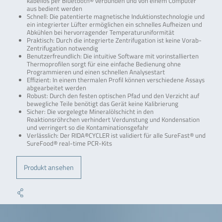
kabellos per Bluetooth® verbunden und von einem Computer
aus bedient werden
Schnell: Die patentierte magnetische Induktionstechnologie und
ein integrierter Lüfter ermöglichen ein schnelles Aufheizen und
Abkühlen bei hervorragender Temperaturuniformität
Praktisch: Durch die integrierte Zentrifugation ist keine Vorab-
Zentrifugation notwendig
Benutzerfreundlich: Die intuitive Software mit vorinstallierten
Thermoprofilen sorgt für eine einfache Bedienung ohne
Programmieren und einen schnellen Analysestart
Effizient: In einem thermalen Profil können verschiedene Assays
abgearbeitet werden
Robust: Durch den festen optischen Pfad und den Verzicht auf
bewegliche Teile benötigt das Gerät keine Kalibrierung
Sicher: Die vorgelegte Mineralölschicht in den
Reaktionsröhrchen verhindert Verdunstung und Kondensation
und verringert so die Kontaminationsgefahr
Verlässlich: Der RIDA®CYCLER ist validiert für alle SureFast® und
SureFood® real-time PCR-Kits
Produkt ansehen