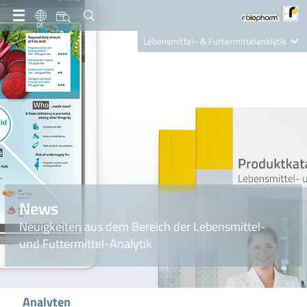
DE
Lebensmittel- & Futtermittelanalytik
Clinical Diagnostics
R-Biopharm AG
Nutrition Care
News
Neuigkeiten aus dem Bereich der Lebensmittel-
und Futtermittel-Analytik
Analyten