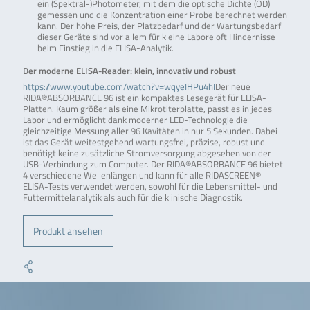
ein (Spektral-)Photometer, mit dem die optische Dichte (OD)
gemessen und die Konzentration einer Probe berechnet werden
kann. Der hohe Preis, der Platzbedarf und der Wartungsbedarf
dieser Geräte sind vor allem für kleine Labore oft Hindernisse
beim Einstieg in die ELISA-Analytik.
Der moderne ELISA-Reader: klein, innovativ und robust
https://www.youtube.com/watch?v=wqyeIHPu4hI
Der neue
RIDA®ABSORBANCE 96 ist ein kompaktes Lesegerät für ELISA-
Platten. Kaum größer als eine Mikrotiterplatte, passt es in jedes
Labor und ermöglicht dank moderner LED-Technologie die
gleichzeitige Messung aller 96 Kavitäten in nur 5 Sekunden. Dabei
ist das Gerät weitestgehend wartungsfrei, präzise, robust und
benötigt keine zusätzliche Stromversorgung abgesehen von der
USB-Verbindung zum Computer. Der RIDA®ABSORBANCE 96 bietet
4 verschiedene Wellenlängen und kann für alle RIDASCREEN®
ELISA-Tests verwendet werden, sowohl für die Lebensmittel- und
Futtermittelanalytik als auch für die klinische Diagnostik.
Produkt ansehen