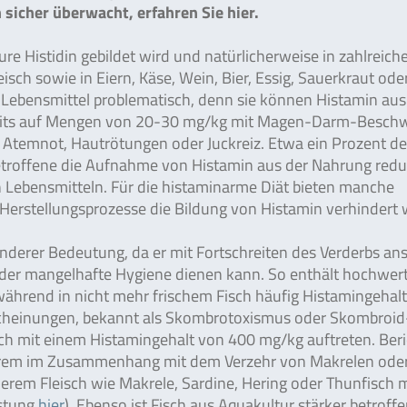
icher überwacht, erfahren Sie hier.
re Histidin gebildet wird und natürlicherweise in zahlreich
eisch sowie in Eiern, Käse, Wein, Bier, Essig, Sauerkraut ode
e Lebensmittel problematisch, denn sie können Histamin aus
bereits auf Mengen von 20-30 mg/kg mit Magen-Darm-Besch
, Atemnot, Hautrötungen oder Juckreiz. Etwa ein Prozent de
Betroffene die Aufnahme von Histamin aus der Nahrung redu
 Lebensmitteln. Für die histaminarme Diät bieten manche
e Herstellungsprozesse die Bildung von Histamin verhindert
nderer Bedeutung, da er mit Fortschreiten des Verderbs ans
oder mangelhafte Hygiene dienen kann. So enthält hochwert
 während in nicht mehr frischem Fisch häufig Histamingehal
cheinungen, bekannt als Skombrotoxismus oder Skombroid
sch mit einem Histamingehalt von 400 mg/kg auftreten. Ber
nderem im Zusammenhang mit dem Verzehr von Makrelen ode
nklerem Fleisch wie Makrele, Sardine, Hering oder Thunfisch 
istung
hier
). Ebenso ist Fisch aus Aquakultur stärker betroffe