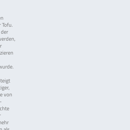
en
r Tofu.
 der
werden,
r
zieren
 wurde.
teigt
iger,
te von
-
ichte
r
mehr
n als