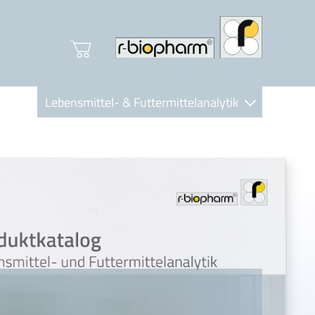
Lebensmittel- & Futtermittelanalytik
Clinical Diagnostics
R-Biopharm AG
Nutrition Care