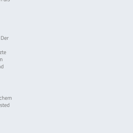
 Der
zte
um
nd
ischem
ested