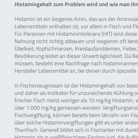
Histamingehalt zum Problem wird und wie man ihn s
Histamin ist ein biogenes Amin, das aus der Aminosäu
Lebensmitteln enthalten ist, vor allem in Fisch und Fl
Für Personen mit Histaminintoleranz (HIT) sind dies
Nahrung nicht richtig abbauen und reagieren oft 
Übelkeit, Kopfschmerzen, Kreislaufproblemen, Fieber
Bevölkerung leidet an dieser Unverträglichkeit. Da 
müssen, besteht eine Nachfrage nach histaminarmen
Hersteller Lebensmittel an, bei denen durch speziell
In Fischerzeugnissen ist der Histamingehalt von beso
und daher als Indikator für unzureichende Kühlung 
frischer Fisch meist weniger als 10 mg/kg Histamin,
über 1.000 mg/kg gemessen werden. Vergiftungsers
Fischvergiftung, können bereits beim Verzehr von Fi
über solche Histaminvergiftungen gibt es unter a
Thunfisch. Generell bildet sich in Fischarten mit du
Histamin als in weißfleischigen Fischen (vgl. die Aufl