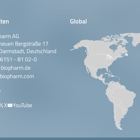
ten
Global
harm AG
neuen Bergstraße 17
Darmstadt, Deutschland
 6151 - 81 02-0
-biopharm.de
biopharm.com
n
X
YouTube