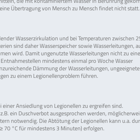
itteln, die mit kontaminiertem Wasser in Berührung gek
ch eine Übertragung von Mensch zu Mensch findet nicht statt.
hlender Wasserzirkulation und bei Temperaturen zwischen 
kterien sind daher Wasserspeicher sowie Wasserleitungen, a
men wird. Damit ungenutzte Wasserleitungen nicht zu ein
en Entnahmestellen mindestens einmal pro Woche Wasser
 unzureichende Dämmung der Wasserleitungen, ungeeignete
ngen zu einem Legionellenproblem führen.
 einer Ansiedlung von Legionellen zu ergreifen sind.
 z.B. ein Duschverbot ausgesprochen werden, möglicherwei
ern notwendig. Die Abtötung der Legionellen kann u.a. du
≥ 70 °C für mindestens 3 Minuten) erfolgen.