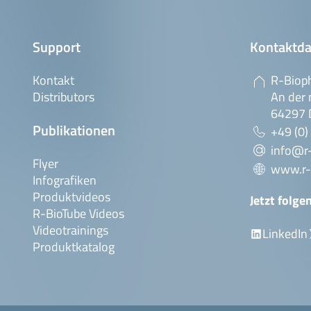
Support
Kontaktda
Kontakt
R-Biop
Distributors
An der 
64297 
Publikationen
+49 (0)
info@r
Flyer
www.r-
Infografiken
Produktvideos
Jetzt folge
R-BioTube Videos
Videotrainings
LinkedIn
Produktkatalog