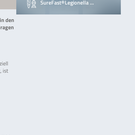
SureFast®Legionella …
in den
Fragen
iell
 ist