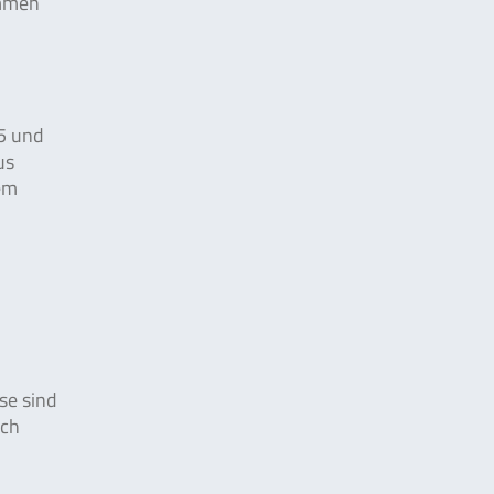
ommen
25 und
us
em
se sind
rch