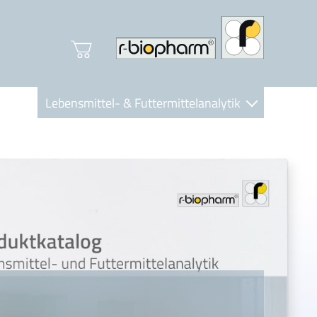
Lebensmittel- & Futtermittelanalytik
Clinical Diagnostics
R-Biopharm AG
Nutrition Care