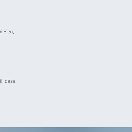
iesen,
l, dass
n