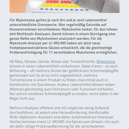
Für Mykotoxine gelten je nach Art und je nach Lebensmittel
unterschiedliche Grenzwerte. Wer regelmäßig Getreide auf
Konzentrationen verschiedener Mykotoxine testet, für den lohnen
sich Multitoxin-Analysen. Damit können in einem Durchgang eine
ganze Reihe von Mykotoxinen analysiert werden. Für die
Mykotoxin-Analyse per LC-MS/MS haben wir jetzt neue
Festphasenextraktions-Säulen entwickelt, die die gleichzeitige
Probenaufreinigung für 11 verschiedene Mykotoxine ermöglichen.
Ob Mais, Weizen, Gerste, Nüsse oder Trockenfrüchte:
Mykotoxine
können in vielen Lebensmitteln vorkommen. Dabei treten – je nach
Witterung – oft mehrere Sorten der gefährlichen Schimmelpilzgifte
gemeinsam auf. So ist es nicht ungewöhnlich, mehrere
Trichothecene in einem Produkt zu finden, manchmal auch in
Kombination mit Zearalenon. Andere Lebensmittel können neben
Aflatoxin gleichzeitig auch Ochratoxin oder Fumonisin enthalten.
Nur auf ein einzelnes Schimmelpilzgift zu testen, reicht daher in der
Regel nicht aus.
Mehrere Analysen effizient und mit möglichst wenig Aufwand
durchzuführen, ist jedoch eine Herausforderung. Komfortable
Multi-Mykotoxin-Analysen sind daher zunehmend von Interesse.
Hierbei kommen meist LC-MS/MS-Verfahren zum Einsatz. Um auch
die dafür nötige Probenaufbereitung für die verschiedenen