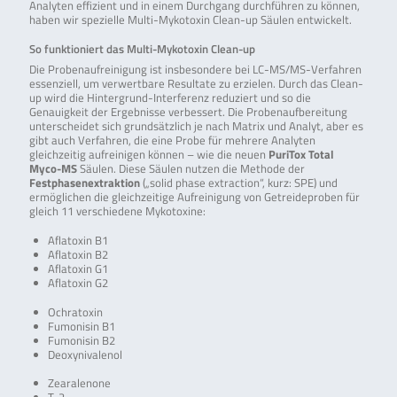
Analyten effizient und in einem Durchgang durchführen zu können,
haben wir spezielle Multi-Mykotoxin Clean-up Säulen entwickelt.
So funktioniert das Multi-Mykotoxin Clean-up
Die Probenaufreinigung ist insbesondere bei LC-MS/MS-Verfahren
essenziell, um verwertbare Resultate zu erzielen. Durch das Clean-
up wird die Hintergrund-Interferenz reduziert und so die
Genauigkeit der Ergebnisse verbessert. Die Probenaufbereitung
unterscheidet sich grundsätzlich je nach Matrix und Analyt, aber es
gibt auch Verfahren, die eine Probe für mehrere Analyten
gleichzeitig aufreinigen können – wie die neuen
PuriTox Total
Myco-MS
Säulen. Diese Säulen nutzen die Methode der
Festphasenextraktion
(„solid phase extraction“, kurz: SPE) und
ermöglichen die gleichzeitige Aufreinigung von Getreideproben für
gleich 11 verschiedene Mykotoxine:
Aflatoxin B1
Aflatoxin B2
Aflatoxin G1
Aflatoxin G2
Ochratoxin
Fumonisin B1
Fumonisin B2
Deoxynivalenol
Zearalenone