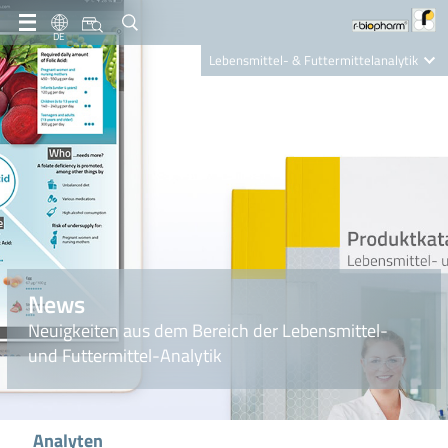
DE
Lebensmittel- & Futtermittelanalytik
Clinical Diagnostics
R-Biopharm AG
Nutrition Care
News
Neuigkeiten aus dem Bereich der Lebensmittel-
und Futtermittel-Analytik
Analyten