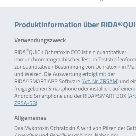
Produktinformation über RIDA®QUI
Verwendungszweck
®
RIDA
QUICK Ochratoxin ECO ist ein quantitativer
immunchromatographischer Test im Teststreifenform
zur quantitativen Bestimmung von Ochratoxin in Mai
und Weizen. Die Auswertung erfolgt mit der
RIDA®SMART APP Software (
Art. Nr. ZRSAM
) und e
freigegebenen Smartphone oder installiert auf einem
Android Smartphone und der RIDA®SMART BOX (
Art
ZRSA-SB
).
Allgemeines
Das Mykotoxin Ochratoxin A wird von Pilzen der Gat
Aspergillus
und
Penicil­lium
gebildet. Neben der