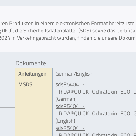
en Produkten in einem elektronischen Format bereitzustel
IFU), die Sicherheitsdatenblätter (SDS) sowie das Certifica
r 2024 in Verkehr gebracht wurden, finden Sie unsere Doku
Dokumente
Anleitungen
German/English
MSDS
sdsR5404_-
_RIDA®QUICK_Ochratoxin_ECO_D
(German)
sdsR5404_-
_RIDA®QUICK_Ochratoxin_ECO_G
(English)
sdsR5404_-
_RIDA®QUICK_Ochratoxin_ECO_F