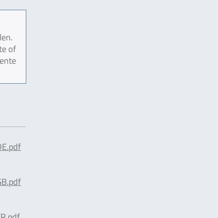
len.
te of
mente
E.pdf
B.pdf
R.pdf