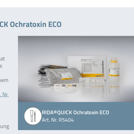
CK Ochratoxin ECO
at
s
inem
. Nr.
RIDA®QUICK Ochratoxin ECO
Art. Nr. R5404
tung