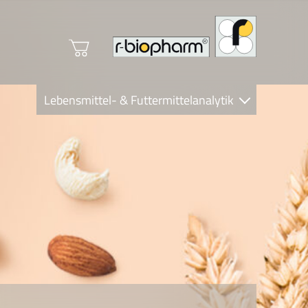
Lebensmittel- & Futtermittelanalytik
Clinical Diagnostics
R-Biopharm AG
Nutrition Care