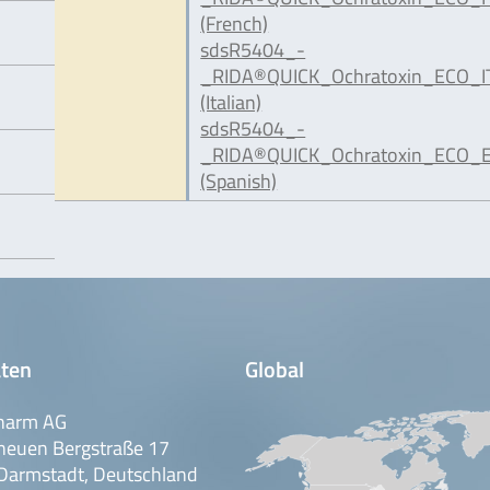
(French)
sdsR5404_-
_RIDA®QUICK_Ochratoxin_ECO_IT
(Italian)
sdsR5404_-
_RIDA®QUICK_Ochratoxin_ECO_E
(Spanish)
ten
Global
harm AG
neuen Bergstraße 17
Darmstadt, Deutschland