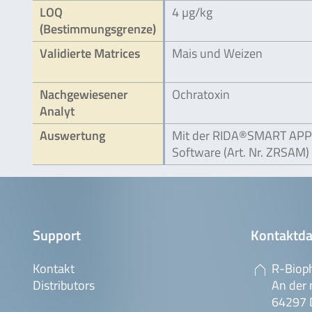
LOQ
4 µg/kg
(Bestimmungsgrenze)
Validierte Matrices
Mais und Weizen
Nachgewiesener
Ochratoxin
Analyt
Auswertung
Mit der RIDA®SMART APP
Software (Art. Nr. ZRSAM)
Support
Kontaktda
Kontakt
R-Biop
Distributors
An der 
64297 