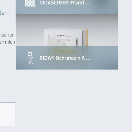
RIDASCREEN®FAST …
dern
rischer
ermilch
RIDA® Ochratoxin A …