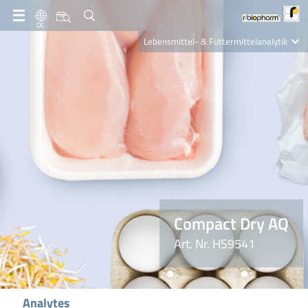
DE
Lebensmittel- & Futtermittelanalytik
Clinical Diagnostics
R-Biopharm AG
Nutrition Care
Compact Dry AQ
Art. Nr. HS9541
Analytes