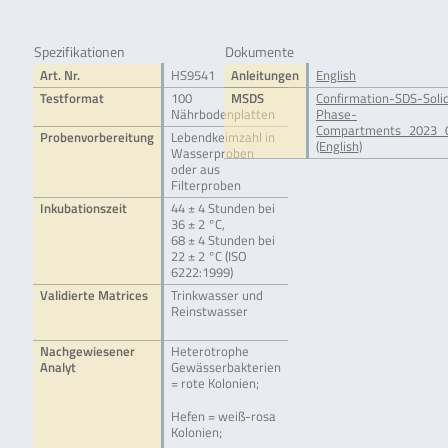
Spezifikationen
Dokumente
Art. Nr.
HS9541
Anleitungen
English
Testformat
100
MSDS
Confirmation-SDS-Soli
Nährbodenplatten
Phase-
Compartments_2023_0
Probenvorbereitung
Lebendkeimzahl in
(English)
Wasserproben
oder aus
Filterproben
Inkubationszeit
44 ± 4 Stunden bei
36 ± 2 °C,
68 ± 4 Stunden bei
22 ± 2 °C (ISO
6222:1999)
Validierte Matrices
Trinkwasser und
Reinstwasser
Nachgewiesener
Heterotrophe
Analyt
Gewässerbakterien
= rote Kolonien;
Hefen = weiß-rosa
Kolonien;