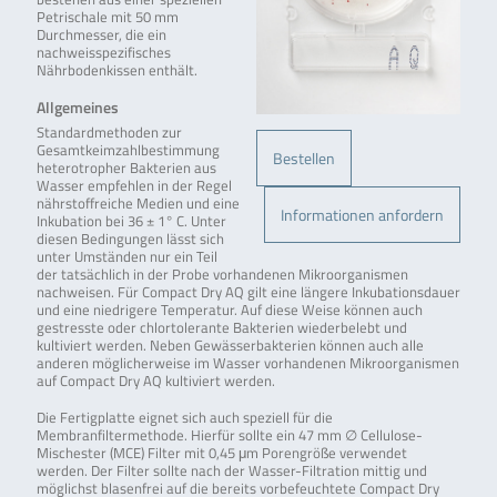
Petrischale mit 50 mm
Durchmesser, die ein
nachweisspezifisches
Nährbodenkissen enthält.
Allgemeines
Standardmethoden zur
Gesamtkeimzahlbestimmung
Bestellen
heterotropher Bakterien aus
Wasser empfehlen in der Regel
nährstoffreiche Medien und eine
Informationen anfordern
Inkubation bei 36 ± 1° C. Unter
diesen Bedingungen lässt sich
unter Umständen nur ein Teil
der tatsächlich in der Probe vorhandenen Mikroorganismen
nachweisen. Für Compact Dry AQ gilt eine längere Inkubationsdauer
und eine niedrigere Temperatur. Auf diese Weise können auch
gestresste oder chlortolerante Bakterien wiederbelebt und
kultiviert werden. Neben Gewässerbakterien können auch alle
anderen möglicherweise im Wasser vorhandenen Mikroorganismen
auf Compact Dry AQ kultiviert werden.
Die Fertigplatte eignet sich auch speziell für die
Membranfiltermethode. Hierfür sollte ein 47 mm ∅ Cellulose-
Mischester (MCE) Filter mit 0,45 μm Porengröße verwendet
werden. Der Filter sollte nach der Wasser-Filtration mittig und
möglichst blasenfrei auf die bereits vorbefeuchtete Compact Dry