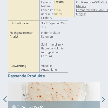
Lebensmitteln, in
MSDS
Confirmation-SDS-Soli
festen
Phase-
Lebensmitteln
Compartments_2023_0
oder aus Tupfer-
(English)
Proben.
Inkubationszeit
3 - 7 Tage bei 25 ±
1 °C
Nachgewiesener
Hefen = blaue
Analyt
Kolonien,
Schimmelpilze =
flaumige Kolonien
mit typischer
Färbung.
Auswertung
Visuelle
Auszählung
Passende Produkte
Compact Dry TC