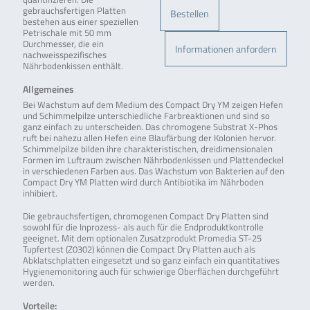
gebrauchsfertigen Platten
Bestellen
bestehen aus einer speziellen
Petrischale mit 50 mm
Durchmesser, die ein
Informationen anfordern
nachweisspezifisches
Nährbodenkissen enthält.
Allgemeines
Bei Wachstum auf dem Medium des Compact Dry YM zeigen Hefen
und Schimmelpilze unterschiedliche Farbreaktionen und sind so
ganz einfach zu unterscheiden. Das chromogene Substrat X-Phos
ruft bei nahezu allen Hefen eine Blaufärbung der Kolonien hervor.
Schimmelpilze bilden ihre charakteristischen, dreidimensionalen
Formen im Luftraum zwischen Nährbodenkissen und Plattendeckel
in verschiedenen Farben aus. Das Wachstum von Bakterien auf den
Compact Dry YM Platten wird durch Antibiotika im Nährboden
inhibiert.
Die gebrauchsfertigen, chromogenen Compact Dry Platten sind
sowohl für die Inprozess- als auch für die Endproduktkontrolle
geeignet. Mit dem optionalen Zusatzprodukt Promedia ST-25
Tupfertest (Z0302) können die Compact Dry Platten auch als
Abklatschplatten eingesetzt und so ganz einfach ein quantitatives
Hygienemonitoring auch für schwierige Oberflächen durchgeführt
werden.
Vorteile: