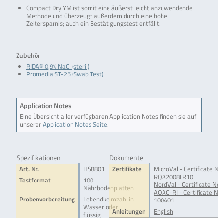
Compact Dry YM ist somit eine äußerst leicht anzuwendende
Methode und überzeugt außerdem durch eine hohe
Zeitersparnis; auch ein Bestätigungstest entfällt.
.
Zubehör
RIDA® 0,9% NaCl (steril)
Promedia ST-25 (Swab Test)
Application Notes
Eine Übersicht aller verfügbaren Application Notes finden sie auf
unserer
Application Notes Seite
.
Spezifikationen
Dokumente
Art. Nr.
HS8801
Zertifikate
MicroVal - Certificate N
RQA2008LR10
Testformat
100
NordVal - Certificate N
Nährbodenplatten
AOAC-RI - Certificate N
Probenvorbereitung
Lebendkeimzahl in
100401
Wasser oder
Anleitungen
English
flüssig