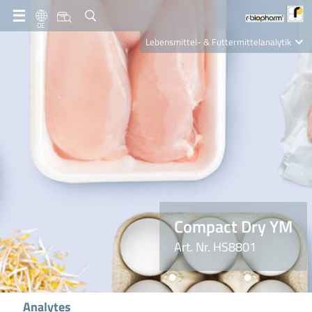
DE
Lebensmittel- & Futtermittelanalytik
Clinical Diagnostics
R-Biopharm AG
Nutrition Care
Compact Dry YM
Art. Nr. HS8801
Analytes