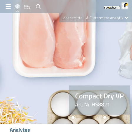
DE
Lebensmittel- & Futtermittelanalytik
Clinical Diagnostics
R-Biopharm AG
Nutrition Care
Compact Dry VP
Art. Nr. HS8821
Analytes