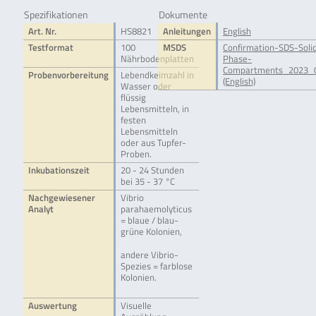
Spezifikationen
Dokumente
Art. Nr.
HS8821
Anleitungen
English
Testformat
100
MSDS
Confirmation-SDS-Soli
Nährbodenplatten
Phase-
Compartments_2023_0
Probenvorbereitung
Lebendkeimzahl in
(English)
Wasser oder
flüssig
Lebensmitteln, in
festen
Lebensmitteln
oder aus Tupfer-
Proben.
Inkubationszeit
20 - 24 Stunden
bei 35 - 37 °C
Nachgewiesener
Vibrio
Analyt
parahaemolyticus
= blaue / blau-
grüne Kolonien,
andere Vibrio-
Spezies = farblose
Kolonien.
Auswertung
Visuelle