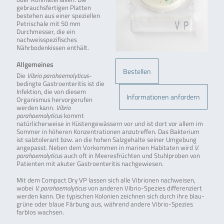
gebrauchsfertigen Platten
bestehen aus einer speziellen
Petrischale mit 50 mm
Durchmesser, die ein
nachweisspezifisches
Nährbodenkissen enthält.
Allgemeines
Bestellen
Die
Vibrio parahaemolyticus
-
bedingte Gastroenteritis ist die
Infektion, die von diesem
Informationen anfordern
Organismus hervorgerufen
werden kann.
Vibrio
parahaemolyticus
kommt
natürlicherweise in Küstengewässern vor und ist dort vor allem im
Sommer in höheren Konzentrationen anzutreffen. Das Bakterium
ist salztolerant bzw. an die hohen Salzgehalte seiner Umgebung
angepasst. Neben dem Vorkommen in marinen Habitaten wird
V.
parahaemolyticus
auch oft in Meeresfrüchten und Stuhlproben von
Patienten mit akuter Gastroenteritis nachgewiesen.
Mit dem Compact Dry VP lassen sich alle Vibrionen nachweisen,
wobei
V. parahaemolyticus
von anderen Vibrio-Spezies differenziert
werden kann. Die typischen Kolonien zeichnen sich durch ihre blau-
grüne oder blaue Färbung aus, während andere Vibrio-Spezies
farblos wachsen.