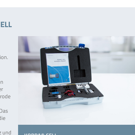
CELL
ion.
en
er
trode
 Das
die
z und