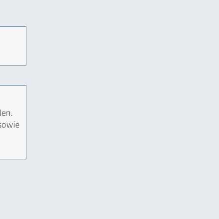
len.
 sowie