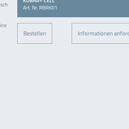
KOBRA® CELL
isch
Art. Nr. RBRK01
ine
Bestellen
Informationen anfor