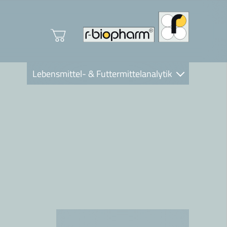
Lebensmittel- & Futtermittelanalytik
Clinical Diagnostics
R-Biopharm AG
Nutrition Care