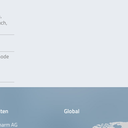
,
uch,
hode
ten
Global
harm AG