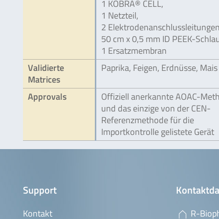
1 KOBRA® CELL,
1 Netzteil,
2 Elektrodenanschlussleitungen
50 cm x 0,5 mm ID PEEK-Schla
1 Ersatzmembran
Validierte
Paprika, Feigen, Erdnüsse, Mais
Matrices
Approvals
Offiziell anerkannte AOAC-Met
und das einzige von der CEN-
Referenzmethode für die
Importkontrolle gelistete Gerät
Support
Kontaktda
Kontakt
R-Biop