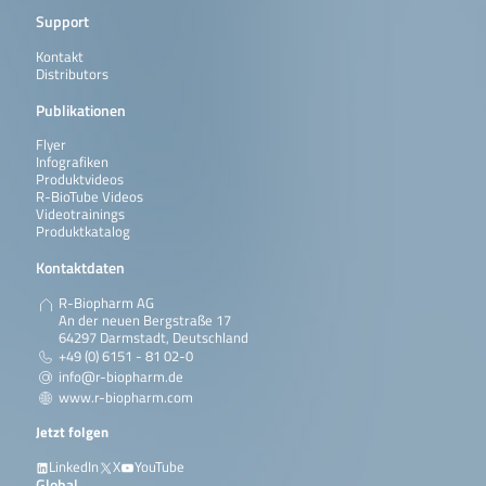
Support
Kontakt
Distributors
Publikationen
Flyer
Infografiken
Produktvideos
R-BioTube Videos
Videotrainings
Produktkatalog
Kontaktdaten
R-Biopharm AG
An der neuen Bergstraße 17
64297 Darmstadt, Deutschland
+49 (0) 6151 - 81 02-0
info@r-biopharm.de
www.r-biopharm.com
Jetzt folgen
LinkedIn
X
YouTube
Global