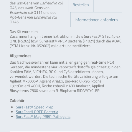
des
wzx
-Gens von
Escherichia coli
Bestellen
O45, des
wbdl
-Gens von
Escherichia coli
O111 und des
ihp1
-Gens von
Escherichia coli
Informationen anfordern
O145.
Das Kit wurde im
Zusammenhang mit einer Extraktion mittels SureFast® STEC 4plex
ONE (F5265) bzw. SureFast® PREP Bacteria (F1021) durch die AOAC
(PTM Lizenz-Nr. 052602) validiert und zertifiziert.
Allgemeines
Das Nachweisverfahren kann mit allen gängigen real-time PCR
Geräten, die mindestens vier Reporterfarbstoffe gleichzeitig in den
Kanälen FAM, VIC/HEX, ROX und Cy5 detektieren können,
verwendet werden. Die technische Gerätevalidierung erfolgte am
Agilent Mx3005P, Agilent AriaDx, Bio-Rad CFX96, Roche
LightCycler® 480 II, Roche cobas® z 480 Analyzer, Applied
Biosystems 7500 sowie am R-Biopharm RIDA®CYCLER.
Zubehör
SureFast® Speed Prep
SureFast® PREP Bacteria
SureFast® Mag PREP Pathogens