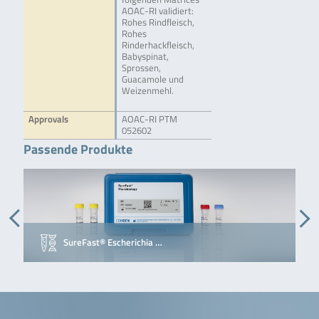
AOAC-RI validiert:
Rohes Rindfleisch,
Rohes
Rinderhackfleisch,
Babyspinat,
Sprossen,
Guacamole und
Weizenmehl.
Approvals
AOAC-RI PTM
052602
Passende Produkte
SureFast® Escherichia …