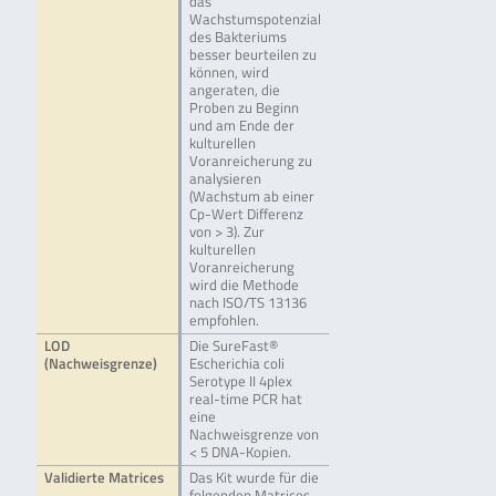
das
Wachstumspotenzial
des Bakteriums
besser beurteilen zu
können, wird
angeraten, die
Proben zu Beginn
und am Ende der
kulturellen
Voranreicherung zu
analysieren
(Wachstum ab einer
Cp-Wert Differenz
von > 3). Zur
kulturellen
Voranreicherung
wird die Methode
nach ISO/TS 13136
empfohlen.
LOD
Die SureFast®
(Nachweisgrenze)
Escherichia coli
Serotype II 4plex
real-time PCR hat
eine
Nachweisgrenze von
< 5 DNA-Kopien.
Validierte Matrices
Das Kit wurde für die
folgenden Matrices