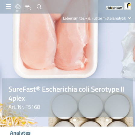
DE
Lebensmittel- & Futtermittelanalytik
Clinical Diagnostics
R-Biopharm AG
Nutrition Care
SureFast® Escherichia coli Serotype II
4plex
Art. Nr. F5168
Analytes