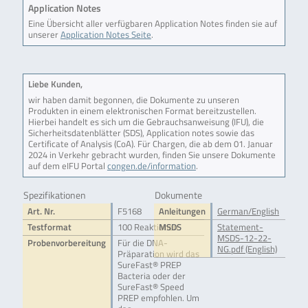
Application Notes
Eine Übersicht aller verfügbaren Application Notes finden sie auf
unserer
Application Notes Seite
.
Liebe Kunden,
wir haben damit begonnen, die Dokumente zu unseren
Produkten in einem elektronischen Format bereitzustellen.
Hierbei handelt es sich um die Gebrauchsanweisung (IFU), die
Sicherheitsdatenblätter (SDS), Application notes sowie das
Certificate of Analysis (CoA). Für Chargen, die ab dem 01. Januar
2024 in Verkehr gebracht wurden, finden Sie unsere Dokumente
auf dem eIFU Portal
congen.de/information
.
Spezifikationen
Dokumente
Art. Nr.
F5168
Anleitungen
German/English
Testformat
100 Reaktionen
MSDS
Statement-
MSDS-12-22-
Probenvorbereitung
Für die DNA-
NG.pdf (English)
Präparation wird das
SureFast® PREP
Bacteria oder der
SureFast® Speed
PREP empfohlen. Um