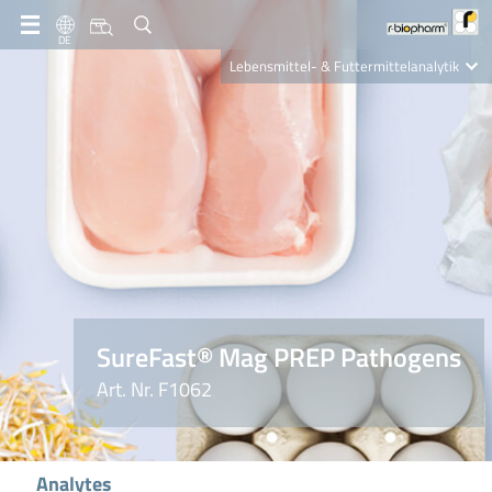
DE
Lebensmittel- & Futtermittelanalytik
Clinical Diagnostics
R-Biopharm AG
Nutrition Care
SureFast® Mag PREP Pathogens
Art. Nr. F1062
Analytes