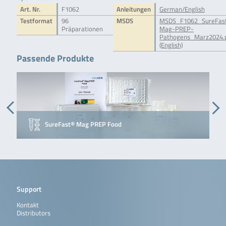
Art. Nr.
F1062
Anleitungen
German/English
Testformat
96
MSDS
MSDS_F1062_SureFas
Präparationen
Mag-PREP-
Pathogens_Marz2024.
(English)
Passende Produkte
SureFast® Mag PREP Food
Support
Kontakt
Distributors