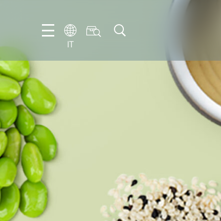
IT
FR
EN
IT
NL
PT-
BR
ES
DE