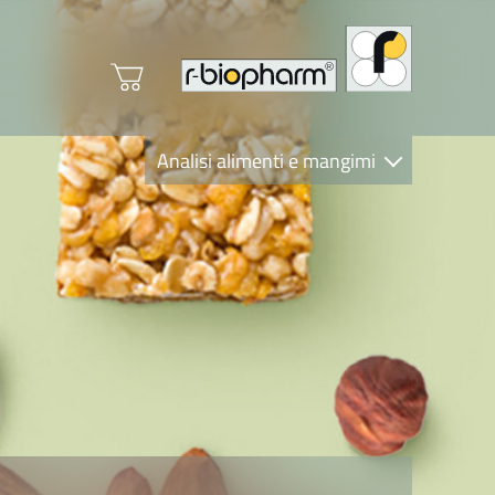
Analisi alimenti e mangimi
Diagnostica Clinica
R-Biopharm AG
Nutrition Care