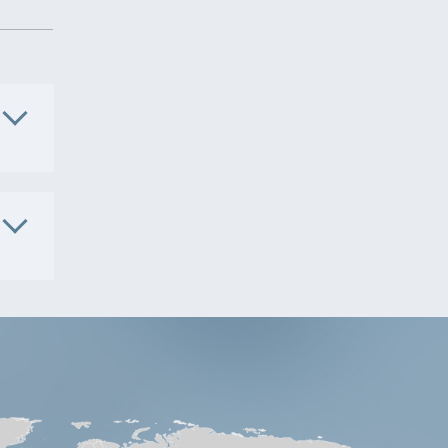
. No.
4652
. No.
LH714-
5