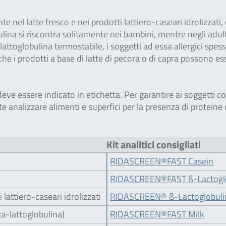
te nel latte fresco e nei prodotti lattiero-caseari idrolizzati
obulina si riscontra solitamente nei bambini, mentre negli adult
lattoglobulina termostabile, i soggetti ad essa allergici spe
nche i prodotti a base di latte di pecora o di capra possono es
 deve essere indicato in etichetta. Per garantire ai soggetti c
te analizzare alimenti e superfici per la presenza di proteine 
Kit analitici consigliati
RIDASCREEN®FAST Casein
RIDASCREEN®FAST ß-Lactogl
lattiero-caseari idrolizzati
RIDASCREEN® ß-Lactoglobuli
ta-lattoglobulina)
RIDASCREEN®FAST Milk