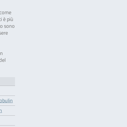
, come
i è più
sso sono
sere
on
del
obulin
n