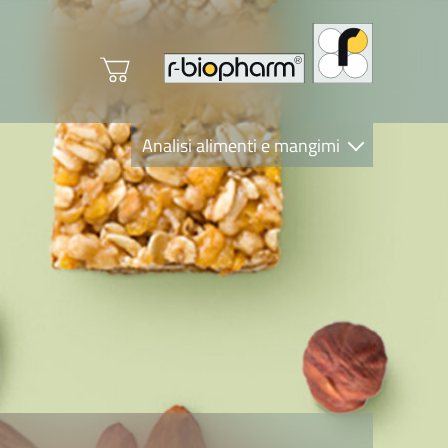
Analisi alimenti e mangimi
Diagnostica Clinica
R-Biopharm AG
Nutrition Care