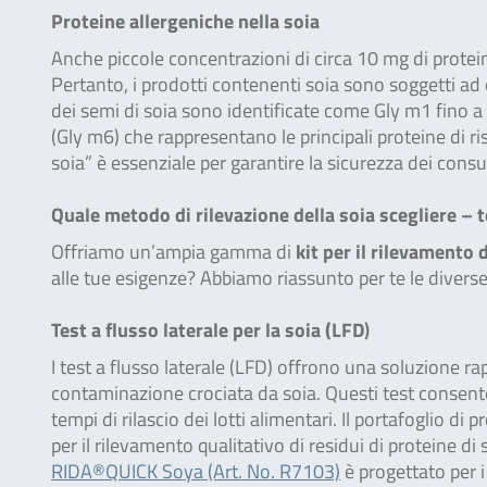
Proteine allergeniche nella soia
Anche piccole concentrazioni di circa 10 mg di protei
Pertanto, i prodotti contenenti soia sono soggetti ad 
dei semi di soia sono identificate come Gly m1 fino a 
(Gly m6) che rappresentano le principali proteine di ris
soia” è essenziale per garantire la sicurezza dei consum
Quale metodo di rilevazione della soia scegliere – t
Offriamo un’ampia gamma di
kit per il rilevamento 
alle tue esigenze? Abbiamo riassunto per te le diverse 
Test a flusso laterale per la soia (LFD
)
I test a flusso laterale (LFD) offrono una soluzione ra
contaminazione crociata da soia. Questi test consent
tempi di rilascio dei lotti alimentari. Il portafoglio 
per il rilevamento qualitativo di residui di proteine di 
RIDA®QUICK Soya (Art. No. R7103)
è progettato per i