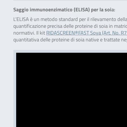
Saggio immunoenzimatico (ELISA) per la soi
a:
L’ELISA è un metodo standard per il rilevamento della s
quantificazione precisa delle proteine di soia in matri
normativi. Il kit
RIDASCREEN®FAST Soya (Art. No. R7
quantitativa delle proteine di soia native e trattate neg