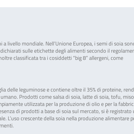
ni a livello mondiale. Nell’Unione Europea, i semi di soia son
 dichiarati sulle etichette degli alimenti secondo il regolame
oltre classificata tra i cosiddetti “big 8” allergeni, come
glia delle leguminose e contiene oltre il 35% di proteine, re
 umano. Prodotti come salsa di soia, latte di soia, tofu, miso
iamente utilizzata per la produzione di olio e per la fabbri
esenza di prodotti a base di soia sul mercato, si è registrato
obale. L’uso crescente della soia nella produzione alimentare 
imenti.