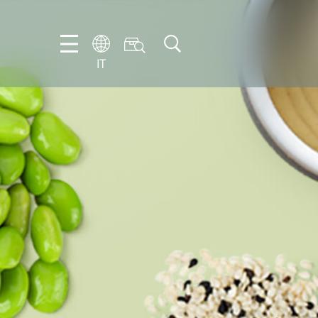
IT
FR
EN
IT
NL
PT-
BR
ES
DE