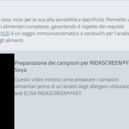
oia, noto per la sua alta sensibilità e specificità. Permette
ci alimentari complesse, garantendo il rispetto dei requisiti
102)
è un saggio immunoenzimatico a sandwich per l’analis
li alimenti.
Preparazione dei campioni per RIDASCREEN®
Soya
Questo video mostra come preparare i campioni
alimentari prima di un’analisi degli allergeni utilizzan
test ELISA RIDASCREEN®FAST.