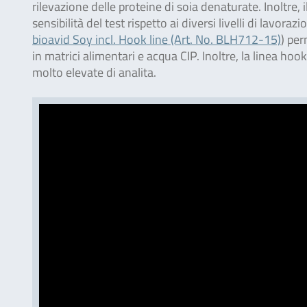
rilevazione delle proteine di soia denaturate. Inoltre
sensibilità del test rispetto ai diversi livelli di lavora
bioavid Soy incl. Hook line (Art. No. BLH712-15)
) per
in matrici alimentari e acqua CIP. Inoltre, la linea hoo
molto elevate di analita.