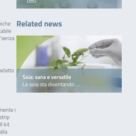
Related news
niche
tabile
 “senza
 adatto
Soia: sana e versatile
La soia sta diventando …
mente i
strip
l kit
alla