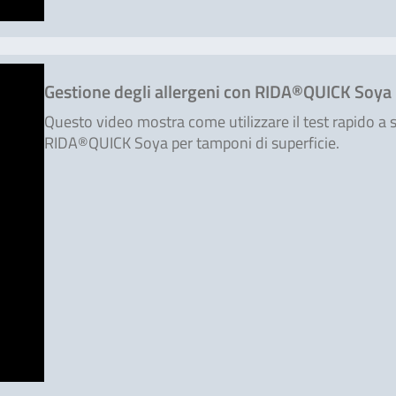
Gestione degli allergeni con RIDA®QUICK Soya
Questo video mostra come utilizzare il test rapido a s
RIDA®QUICK Soya per tamponi di superficie.