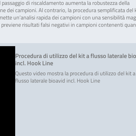
, il passaggio di riscaldamento aumenta la robustezza della
zione dei campioni. Al contrario, la procedura semplificata del 
mette un’analisi rapida dei campioni con una sensibilità ma
k previene risultati falsi negativi in campioni contenenti quan
Procedura di utilizzo del kit a flusso laterale bi
incl. Hook Line
Questo video mostra la procedura di utilizzo del kit a
flusso laterale bioavid incl. Hook Line