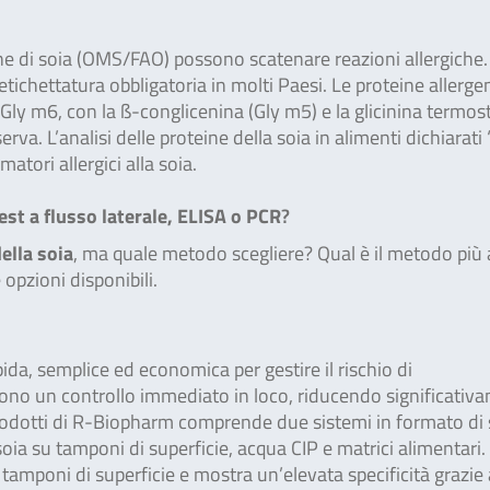
ne di soia (OMS/FAO) possono scatenare reazioni allergiche.
etichettatura obbligatoria in molti Paesi. Le proteine allerge
Gly m6, con la ß-conglicenina (Gly m5) e la glicinina termos
erva. L’analisi delle proteine della soia in alimenti dichiarati
atori allergici alla soia.
est a flusso laterale, ELISA o PCR
?
della soia
, ma quale metodo scegliere? Qual è il metodo più
opzioni disponibili.
pida, semplice ed economica per gestire il rischio di
ono un controllo immediato in loco, riducendo significativa
di prodotti di R-Biopharm comprende due sistemi in formato di 
soia su tamponi di superficie, acqua CIP e matrici alimentari. I
 tamponi di superficie e mostra un’elevata specificità grazie 