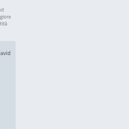
kit
ggiore
tità
oavid