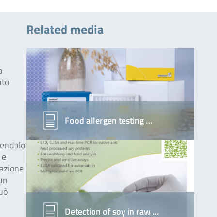
Related media
o
nto
Food allergen testing …
ndendolo
 e
cazione
 un
può
Detection of soy in raw …