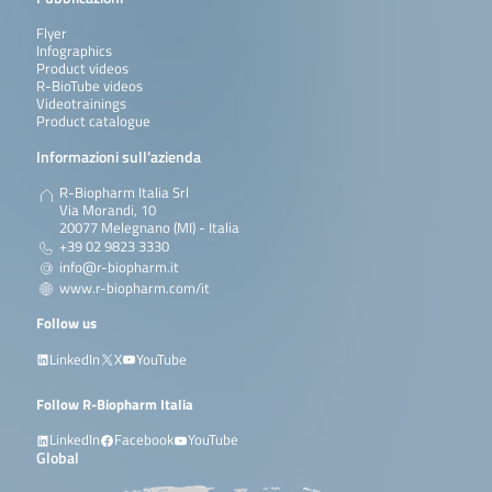
Flyer
Infographics
Product videos
R-BioTube videos
Videotrainings
Product catalogue
Informazioni sull’azienda
R-Biopharm Italia Srl
Via Morandi, 10
20077 Melegnano (MI) - Italia
+39 02 9823 3330
info@r-biopharm.it
www.r-biopharm.com/it
Follow us
LinkedIn
X
YouTube
Follow R-Biopharm Italia
LinkedIn
Facebook
YouTube
Global