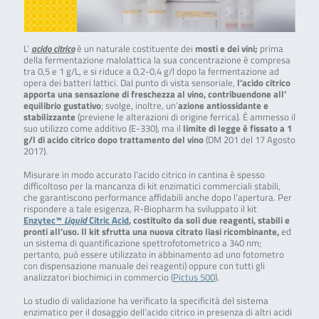
L’
acido citrico
è un naturale costituente dei
mosti e dei vini;
prima
della fermentazione malolattica la sua concentrazione è compresa
tra 0,5 e 1 g/L, e si riduce a 0,2-0,4 g/l dopo la fermentazione ad
opera dei batteri lattici. Dal punto di vista sensoriale,
l’acido citrico
apporta una sensazione di freschezza al vino, contribuendone all’
equilibrio gustativo
; svolge, inoltre, un’
azione antiossidante e
stabilizzante
(previene le alterazioni di origine ferrica). È ammesso il
suo utilizzo come additivo (E-330), ma il
limite di legge è fissato a 1
g/l di acido citrico dopo trattamento del vino
(DM 201 del 17 Agosto
2017).
Misurare in modo accurato l’acido citrico in cantina è spesso
difficoltoso per la mancanza di kit enzimatici commerciali stabili,
che garantiscono performance affidabili anche dopo l’apertura. Per
rispondere a tale esigenza, R-Biopharm ha sviluppato il kit
Enzytec™
Liquid
Citric Acid
, costituito da soli due reagenti, stabili e
pronti all’uso. Il kit sfrutta una nuova citrato liasi ricombinante,
ed
un sistema di quantificazione spettrofotometrico a 340 nm;
pertanto, può essere utilizzato in abbinamento ad uno fotometro
con dispensazione manuale dei reagenti) oppure con tutti gli
analizzatori biochimici in commercio (
Pictus 500
).
Lo studio di validazione ha verificato la specificità del sistema
enzimatico per il dosaggio dell’acido citrico in presenza di altri acidi