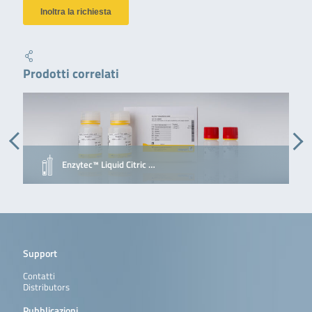
Prodotti correlati
Enzytec™ Liquid Citric …
P
Support
Contatti
Distributors
Pubblicazioni