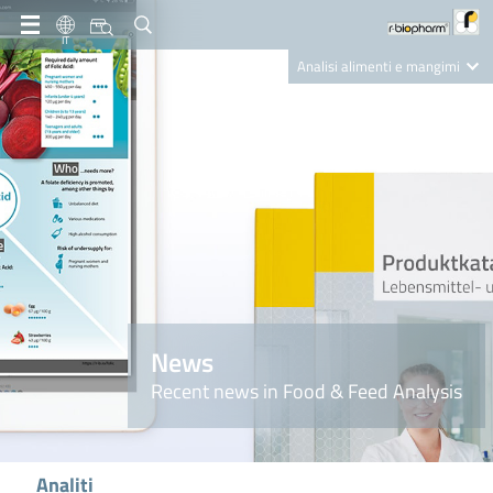
IT
Analisi alimenti e mangimi
Diagnostica Clinica
R-Biopharm AG
Nutrition Care
News
Recent news in Food & Feed Analysis
Analiti