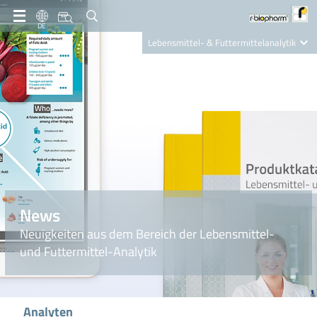
DE
Lebensmittel- & Futtermittelanalytik
Clinical Diagnostics
R-Biopharm AG
Nutrition Care
News
Neuigkeiten aus dem Bereich der Lebensmittel-
und Futtermittel-Analytik
Analyten