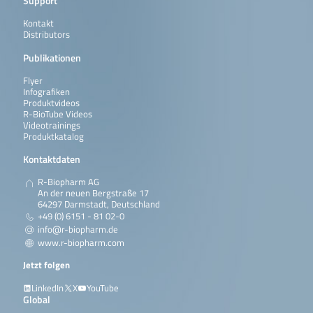
Support
Kontakt
Distributors
Publikationen
Flyer
Infografiken
Produktvideos
R-BioTube Videos
Videotrainings
Produktkatalog
Kontaktdaten
R-Biopharm AG
An der neuen Bergstraße 17
64297 Darmstadt, Deutschland
+49 (0) 6151 - 81 02-0
info@r-biopharm.de
www.r-biopharm.com
Jetzt folgen
LinkedIn
X
YouTube
Global