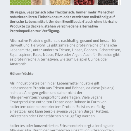
Ob vegan, vegetarisch oder flexitarisch: Immer mehr Menschen
reduzieren ihren Fleischkonsum oder verzichten vollständig auf
tierische Lebensmittel. Um den Eiweißbedarf auch ohne tierische
Produkte zu decken, stehen verschiedene alternative
Proteinquellen zur Verfügung.
Alternative Proteine gelten als nachhaltig, gesund und besser für
Umwelt und Tierwohl. Es gibt zahlreiche proteinreiche pflanzliche
Lebensmittel, unter anderem Erbsen, Linsen, Bohnen, Kichererbsen,
Soja, Lupinen, Raps, Nüsse, Pilze oder Algen. Auch für Getreide gibt
es proteinreiche Alternativen, wie zum Beispiel Quinoa oder
Amaranth.
Hülsenfrüchte
Als Innovationstreiber in der Lebensmittelindustrie gilt
insbesondere Protein aus Erbsen und Bohnen, da diese (bislang)
nicht als Allergen gelten und daher nicht der
Allergenkennzeichnungspflicht unterliegen. Viele vegane
Ersatzprodukte enthalten Erbsen oder Bohnen in Form von
isoliertem oder konzentriertem Protein. So ist es vielfältig
einsetzbar und kann beispielsweise veganen Burger Patties,
Würstchen oder Fischstäbchen hinzugefügt werden.
Isoliertes oder konzentriertes Erbsenprotein birgt allerdings ein
Allergierisiko. Durch den vermehrten Einsatz von Erbsenprotein