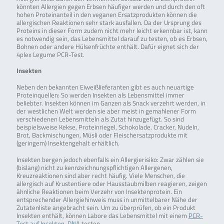
könnten Allergien gegen Erbsen häufiger werden und durch den oft
hohen Proteinanteil in den veganen Ersatzprodukten können die
allergischen Reaktionen sehr stark ausfallen. Da der Ursprung des
Proteins in dieser Form zudem nicht mehr leicht erkennbar ist, kann
es notwendig sein, das Lebensmittel darauf zu testen, ob es Erbsen,
Bohnen oder andere Hülsenfrüchte enthält. Dafür eignet sich der
4plex Legume PCR-Test.
Insekten
Neben den bekannten Eiweißlieferanten gibt es auch neuartige
Proteinquellen: So werden Insekten als Lebensmittel immer
beliebter. Insekten können im Ganzen als Snack verzehrt werden, in
der westlichen Welt werden sie aber meist in gemahlener Form
verschiedenen Lebensmitteln als Zutat hinzugefügt. So sind
beispielsweise Kekse, Proteinriegel, Schokolade, Cracker, Nudeln,
Brot, Backmischungen, Müsli oder Fleischersatzprodukte mit
(geringem) Insektengehalt erhältlich.
Insekten bergen jedoch ebenfalls ein Allergierisiko: Zwar zählen sie
(bislang) nicht zu kennzeichnungspflichtigen Allergenen,
Kreuzreaktionen sind aber recht häufig. Viele Menschen, die
allergisch auf Krustentiere oder Hausstaubmilben reagieren, zeigen
ähnliche Reaktionen beim Verzehr von Insektenprotein. Ein
entsprechender Allergiehinweis muss in unmittelbarer Nähe der
Zutatenliste angebracht sein. Um zu überprüfen, ob ein Produkt
Insekten enthält, können Labore das Lebensmittel mit einem
PCR-
Test auf Insekten-DNA
testen.