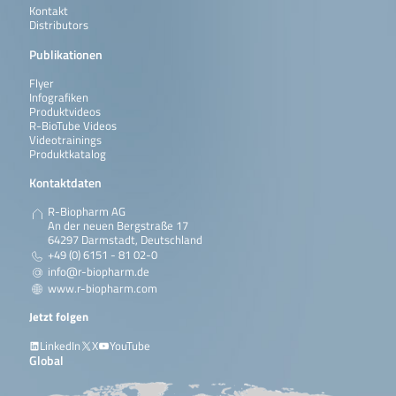
Kontakt
Distributors
Publikationen
Flyer
Infografiken
Produktvideos
R-BioTube Videos
Videotrainings
Produktkatalog
Kontaktdaten
R-Biopharm AG
An der neuen Bergstraße 17
64297 Darmstadt, Deutschland
+49 (0) 6151 - 81 02-0
info@r-biopharm.de
www.r-biopharm.com
Jetzt folgen
LinkedIn
X
YouTube
Global