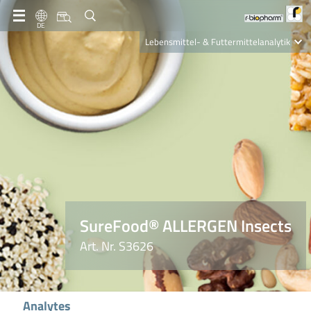
DE
Lebensmittel- & Futtermittelanalytik
Clinical Diagnostics
R-Biopharm AG
Nutrition Care
SureFood® ALLERGEN Insects
Art. Nr. S3626
Analytes