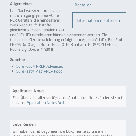
Allgemeines
Bestellen
Das Nachweisverfahren kann
mit allen gängigen real-time
Informationen anfordern
PCR Geräten, die mindestens
zwei Reporterfarbstoffe
gleichzeitig in den Kanälen FAM
und VIC/HEX detektieren können, verwendet werden. Die
technische Gerätevalidierung erfolgte am Agilent AriaDx, Bio-Rad
CFX96 Dx, Qiagen Rotor-Gene Q, R-Biopharm RIDA®CYCLER und
Roche LightCycler® 480 II.
Zubehör
SureFood® PREP Advanced
SureFast® Mag PREP Food
Application Notes
Eine Übersicht aller verfügbaren Application Notes finden sie auf
unserer
Application Notes Seite
.
Liebe Kunden,
wir haben damit begonnen, die Dokumente zu unseren