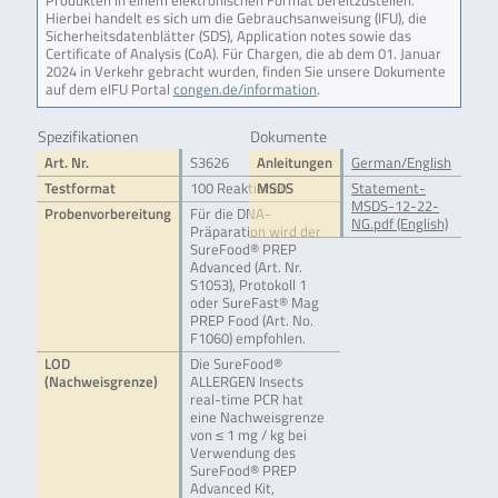
Produkten in einem elektronischen Format bereitzustellen.
Hierbei handelt es sich um die Gebrauchsanweisung (IFU), die
Sicherheitsdatenblätter (SDS), Application notes sowie das
Certificate of Analysis (CoA). Für Chargen, die ab dem 01. Januar
2024 in Verkehr gebracht wurden, finden Sie unsere Dokumente
auf dem eIFU Portal
congen.de/information
.
Spezifikationen
Dokumente
Art. Nr.
S3626
Anleitungen
German/English
Testformat
100 Reaktionen
MSDS
Statement-
MSDS-12-22-
Probenvorbereitung
Für die DNA-
NG.pdf (English)
Präparation wird der
SureFood® PREP
Advanced (Art. Nr.
S1053), Protokoll 1
oder SureFast® Mag
PREP Food (Art. No.
F1060) empfohlen.
LOD
Die SureFood®
(Nachweisgrenze)
ALLERGEN Insects
real-time PCR hat
eine Nachweisgrenze
von ≤ 1 mg / kg bei
Verwendung des
SureFood® PREP
Advanced Kit,