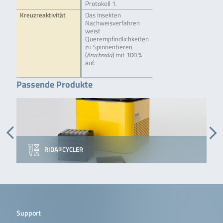
Protokoll 1.
Kreuzreaktivität
Das Insekten
Nachweisverfahren
weist
Querempfindlichkeiten
zu Spinnentieren
(
Arachnida
) mit 100 %
auf.
Passende Produkte
RIDA®CYCLER
Support