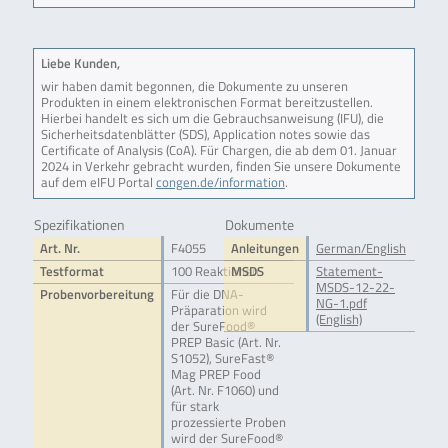
Liebe Kunden,
wir haben damit begonnen, die Dokumente zu unseren
Produkten in einem elektronischen Format bereitzustellen.
Hierbei handelt es sich um die Gebrauchsanweisung (IFU), die
Sicherheitsdatenblätter (SDS), Application notes sowie das
Certificate of Analysis (CoA). Für Chargen, die ab dem 01. Januar
2024 in Verkehr gebracht wurden, finden Sie unsere Dokumente
auf dem eIFU Portal
congen.de/information
.
Spezifikationen
Dokumente
Art. Nr.
F4055
Anleitungen
German/English
Testformat
100 Reaktionen
MSDS
Statement-
MSDS-12-22-
Probenvorbereitung
Für die DNA-
NG-1.pdf
Präparation wird
(English)
der SureFood®
PREP Basic (Art. Nr.
S1052), SureFast®
Mag PREP Food
(Art. Nr. F1060) und
für stark
prozessierte Proben
wird der SureFood®