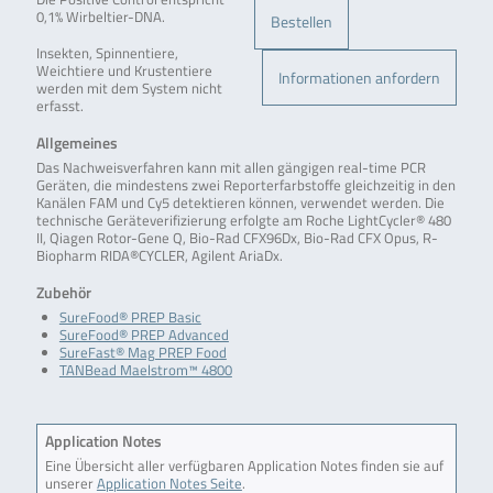
0,1% Wirbeltier-DNA.
Bestellen
Insekten, Spinnentiere,
Weichtiere und Krustentiere
Informationen anfordern
werden mit dem System nicht
erfasst.
Allgemeines
Das Nachweisverfahren kann mit allen gängigen real-time PCR
Geräten, die mindestens zwei Reporterfarbstoffe gleichzeitig in den
Kanälen FAM und Cy5 detektieren können, verwendet werden. Die
technische Geräteverifizierung erfolgte am Roche LightCycler® 480
II, Qiagen Rotor-Gene Q, Bio-Rad CFX96Dx, Bio-Rad CFX Opus, R-
Biopharm RIDA®CYCLER, Agilent AriaDx.
Zubehör
SureFood® PREP Basic
SureFood® PREP Advanced
SureFast® Mag PREP Food
TANBead Maelstrom™ 4800
Application Notes
Eine Übersicht aller verfügbaren Application Notes finden sie auf
unserer
Application Notes Seite
.