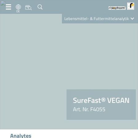
DE
Lebensmittel- & Futtermittelanalytik
Clinical Diagnostics
R-Biopharm AG
Nutrition Care
SureFast® VEGAN
Art. Nr. F4055
Analytes