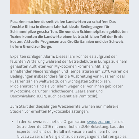
Fusarien machen derzeit vielen Landwirten zu schaffen: Das
feuchte Klima in diesem Jahr hat ideale Bedingungen für
Schimmelpilze geschaffen. Die von den Schimmelpilzen gebildeten
Toxine könnten die Landwirte einen beträchtlichen Teil der Ernte
kosten. Aktuelle Prognosen aus Großbritannien und der Schweiz
liefern Grund zur Sorge.
Experten schlagen Alarm: Dieses Jahr könnte es aufgrund der
feuchten Witterung während der Getreideblüte in Europa zu einem
gehäuften Auftreten von Mykotoxinen kommen. Mit lang
anhaltenden Niederschlägen und Temperaturen um 20°C waren die
Bedingungen insbesondere für die Ausbreitung von Fusarien ideal.
Fusarien zählen weltweit zu den wichtigsten Schadpilzen.
Problematisch sind sie vor allem wegen der von ihnen gebildeten
Mykotoxine, darunter Trichothecene, Zearalenon und
Deoxynivalenol (DON, auch bekannt als Vomitoxin).
Zum Start der diesjährigen Weizenernte warnen nun mehrere
Studien vor erhöhten Mykotoxinbelastungen:
In der Schweiz rechnet die Organisation
swiss granum
für die
Getreideernte 2016 mit einer hohen DON-Belastung. Laut den
Experten scheint der Befall mit Fusarien auf einem hohen
Niveau zu sein. Im Vergleich zu den vergangenen Jahren gab es