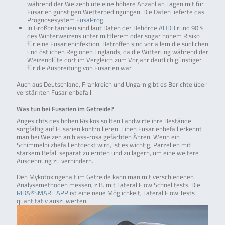
während der Weizenblüte eine höhere Anzahl an Tagen mit für
Fusarien günstigen Wetterbedingungen. Die Daten lieferte das
Prognosesystem
FusaProg
.
In Großbritannien sind laut Daten der Behörde
AHDB
rund 90 %
des Winterweizens unter mittlerem oder sogar hohem Risiko
für eine Fusarieninfektion. Betroffen sind vor allem die südlichen
und östlichen Regionen Englands, da die Witterung während der
Weizenblüte dort im Vergleich zum Vorjahr deutlich günstiger
für die Ausbreitung von Fusarien war.
Auch aus Deutschland, Frankreich und Ungarn gibt es Berichte über
verstärkten Fusarienbefall.
Was tun bei Fusarien im Getreide?
Angesichts des hohen Risikos sollten Landwirte ihre Bestände
sorgfältig auf Fusarien kontrollieren. Einen Fusarienbefall erkennt
man bei Weizen an blass-rosa gefärbten Ähren. Wenn ein
Schimmelpilzbefall entdeckt wird, ist es wichtig, Parzellen mit
starkem Befall separat zu ernten und zu lagern, um eine weitere
Ausdehnung zu verhindern.
Den Mykotoxingehalt im Getreide kann man mit verschiedenen
Analysemethoden messen, z.B. mit Lateral Flow Schnelltests. Die
RIDA®SMART APP
ist eine neue Möglichkeit, Lateral Flow Tests
quantitativ auszuwerten.