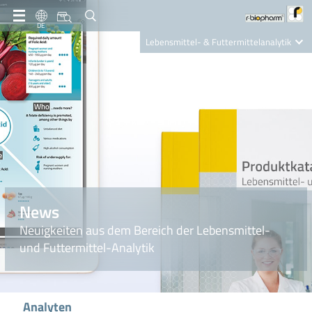
DE
Lebensmittel- & Futtermittelanalytik
Clinical Diagnostics
R-Biopharm AG
Nutrition Care
News
Neuigkeiten aus dem Bereich der Lebensmittel-
und Futtermittel-Analytik
Analyten