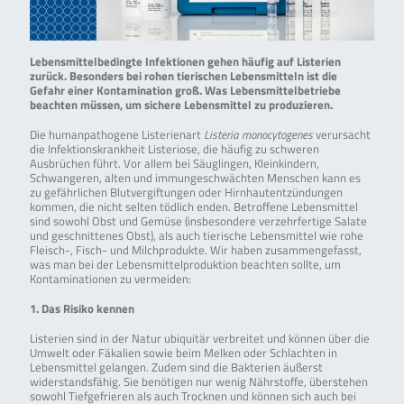
Lebensmittelbedingte Infektionen gehen häufig auf Listerien
zurück. Besonders bei rohen tierischen Lebensmitteln ist die
Gefahr einer Kontamination groß. Was Lebensmittelbetriebe
beachten müssen, um sichere Lebensmittel zu produzieren.
Die humanpathogene Listerienart
Listeria monocytogenes
verursacht
die Infektionskrankheit Listeriose, die häufig zu schweren
Ausbrüchen führt. Vor allem bei Säuglingen, Kleinkindern,
Schwangeren, alten und immungeschwächten Menschen kann es
zu gefährlichen Blutvergiftungen oder Hirnhautentzündungen
kommen, die nicht selten tödlich enden. Betroffene Lebensmittel
sind sowohl Obst und Gemüse (insbesondere verzehrfertige Salate
und geschnittenes Obst), als auch tierische Lebensmittel wie rohe
Fleisch-, Fisch- und Milchprodukte. Wir haben zusammengefasst,
was man bei der Lebensmittelproduktion beachten sollte, um
Kontaminationen zu vermeiden:
1. Das Risiko kennen
Listerien sind in der Natur ubiquitär verbreitet und können über die
Umwelt oder Fäkalien sowie beim Melken oder Schlachten in
Lebensmittel gelangen. Zudem sind die Bakterien äußerst
widerstandsfähig. Sie benötigen nur wenig Nährstoffe, überstehen
sowohl Tiefgefrieren als auch Trocknen und können sich auch bei