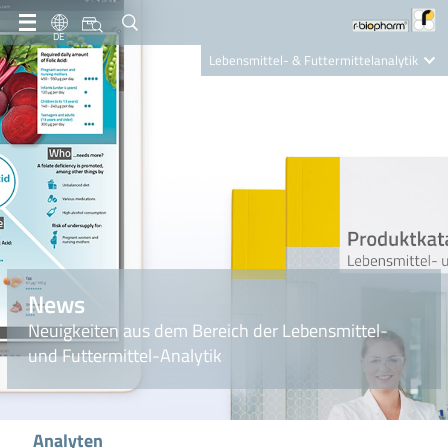
DE
Lebensmittel- & Futtermittelanalytik
Clinical Diagnostics
R-Biopharm AG
Nutrition Care
News
Neuigkeiten aus dem Bereich der Lebensmittel-
und Futtermittel-Analytik
Analyten