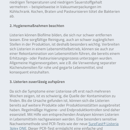
niedrigen Temperaturen und niedrigem Sauerstoffgehalt
vermehren – beispielsweise in Vakuumverpackungen im
Kühlschrank. Kochen, Braten und Pasteurisieren tötet die Bakterien
ab.
2. Hygienemaßnahmen beachten
Listerien können Biofilme bilden, die sich nur schwer entfernen
lassen. Eine sorgfältige Reinigung, auch an schwer zugänglichen
Stellen in der Produktion, ist deshalb besonders wichtig. Verbreiten
sich Listerien in einem Lebensmittelbetrieb, können sie auch zur
einer Rekontamination von Lebensmitteln führen, die bereits einem
Erhitzungs- oder Pasteurisierungsprozess unterzogen wurden.
Allgemeine Hygienevorgaben, wie z.B. die Verwendung separater
Küchenutensilien für rohe und gegarte Lebensmittel, sind
konsequent einzuhalten.
3. Listerien zuverlässig aufspüren
Da sich die Symptome einer Listeriose oft erst nach mehreren
Wochen zeigen, ist es schwierig, die Quelle der Kontamination zu
finden. Bis die Ursache gefunden ist, können sich die Listerien
bereits auf weitere Produkte oder Produktionsstätten ausgebreitet
haben. Regelmäßige Hygiene- und Endproduktkontrollen sind daher
essenziell. Mit Hilfe von entsprechenden Analysen können Listerien
in Lebensmitteln nachgewiesen werden. Eine besonders sensitive
Nachweismethode sind PCR-Tests wie der neue
SureFast® Listeria
3plex ONE
. Dieser PCR-Test ermöglicht eine einfache und