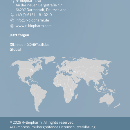
R-Biopharm AG
An der neuen Bergstraße 17
64297 Darmstadt, Deutschland
+49 (0) 6151 - 81 02-0
info@r-biopharm.de
www.r-biopharm.com
Jetzt folgen
LinkedIn
X
YouTube
Global
© 2026 R-Biopharm. All rights reserved.
AGB
Impressum
Übergreifende Datenschutzerklärung