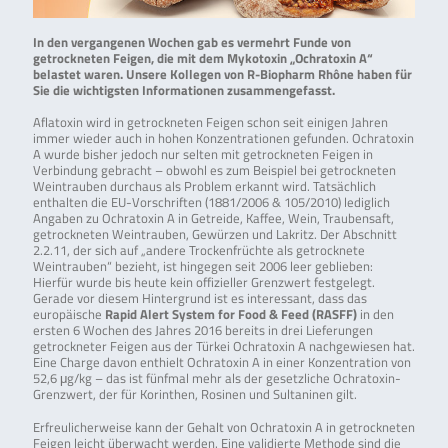
In den vergangenen Wochen gab es vermehrt Funde von
getrockneten Feigen, die mit dem Mykotoxin „Ochratoxin A“
belastet waren. Unsere Kollegen von R-Biopharm Rhône haben für
Sie die wichtigsten Informationen zusammengefasst.
Aflatoxin wird in getrockneten Feigen schon seit einigen Jahren
immer wieder auch in hohen Konzentrationen gefunden. Ochratoxin
A wurde bisher jedoch nur selten mit getrockneten Feigen in
Verbindung gebracht – obwohl es zum Beispiel bei getrockneten
Weintrauben durchaus als Problem erkannt wird. Tatsächlich
enthalten die EU-Vorschriften (1881/2006 & 105/2010) lediglich
Angaben zu Ochratoxin A in Getreide, Kaffee, Wein, Traubensaft,
getrockneten Weintrauben, Gewürzen und Lakritz. Der Abschnitt
2.2.11, der sich auf „andere Trockenfrüchte als getrocknete
Weintrauben“ bezieht, ist hingegen seit 2006 leer geblieben:
Hierfür wurde bis heute kein offizieller Grenzwert festgelegt.
Gerade vor diesem Hintergrund ist es interessant, dass das
europäische
Rapid Alert System for Food & Feed (RASFF)
in den
ersten 6 Wochen des Jahres 2016 bereits in drei Lieferungen
getrockneter Feigen aus der Türkei Ochratoxin A nachgewiesen hat.
Eine Charge davon enthielt Ochratoxin A in einer Konzentration von
52,6 μg/kg – das ist fünfmal mehr als der gesetzliche Ochratoxin-
Grenzwert, der für Korinthen, Rosinen und Sultaninen gilt.
Erfreulicherweise kann der Gehalt von Ochratoxin A in getrockneten
Feigen leicht überwacht werden. Eine validierte Methode sind die