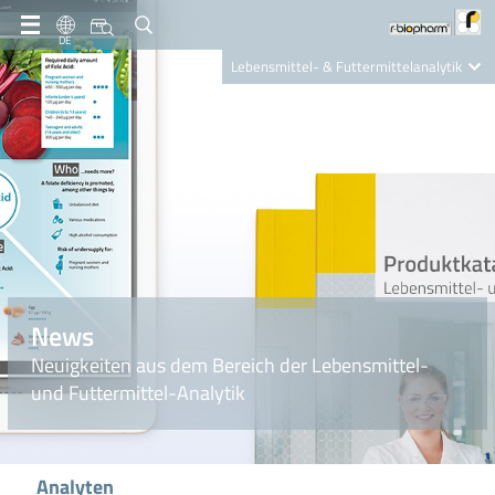
DE
Lebensmittel- & Futtermittelanalytik
Clinical Diagnostics
R-Biopharm AG
Nutrition Care
News
Neuigkeiten aus dem Bereich der Lebensmittel-
und Futtermittel-Analytik
Analyten