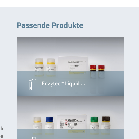
Passende Produkte
Enzytec™ Liquid …
ch
he