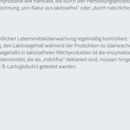
lchprodukte wie Hartkäse, die durch den Herstellungsprozes
eichnung „von Natur aus laktosefrei“ oder „durch natürliche
tlichen Lebensmittelüberwachung regelmäßig kontrolliert.
tig, den Laktosegehalt während der Produktion zu überwach
segehalts in laktosefreien Milchprodukten ist die enzymati
smittel, die als „milchfrei“ deklariert sind, müssen hing
 ß-Lactoglobulin) getestet werden.