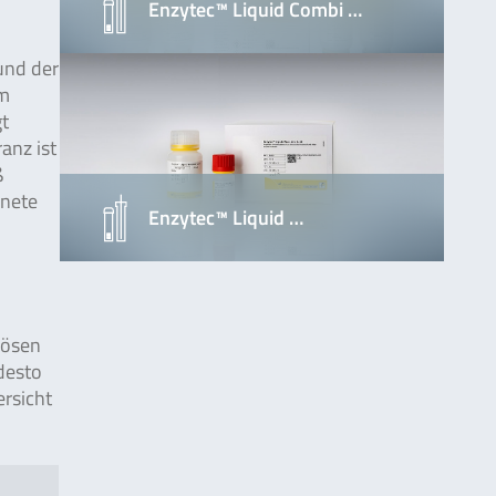
Enzytec™ Liquid Combi …
rund der
ym
gt
anz ist
ß
gnete
Enzytec™ Liquid …
lösen
desto
ersicht