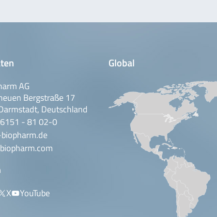
ten
Global
harm AG
neuen Bergstraße 17
Darmstadt, Deutschland
 6151 - 81 02-0
-biopharm.de
biopharm.com
n
X
YouTube