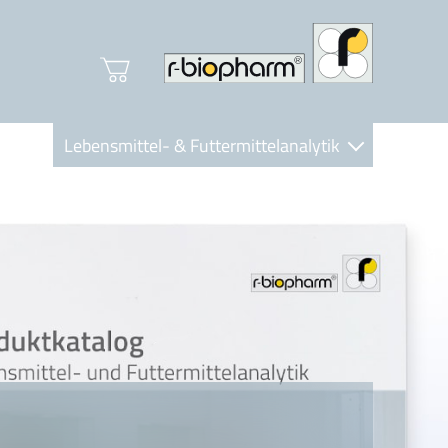
Lebensmittel- & Futtermittelanalytik
Clinical Diagnostics
R-Biopharm AG
Nutrition Care