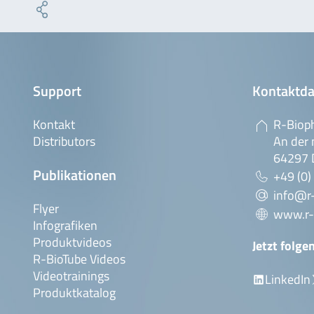
Support
Kontaktda
Kontakt
R-Biop
Distributors
An der 
64297 
Publikationen
+49 (0)
info@r
Flyer
www.r-
Infografiken
Produktvideos
Jetzt folge
R-BioTube Videos
Videotrainings
LinkedIn
Produktkatalog