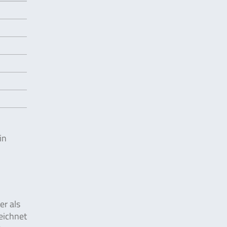
in
er als
eichnet