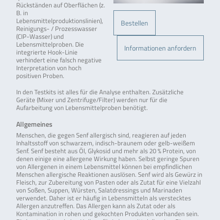
Rückständen auf Oberflächen (z.
B. in
Lebensmittelproduktionslinien),
Bestellen
Reinigungs- / Prozesswasser
(CIP-Wasser) und
Lebensmittelproben. Die
Informationen anfordern
integrierte Hook-Linie
verhindert eine falsch negative
Interpretation von hoch
positiven Proben.
In den Testkits ist alles für die Analyse enthalten. Zusätzliche
Geräte (Mixer und Zentrifuge/Filter) werden nur für die
Aufarbeitung von Lebensmittelproben benötigt.
Allgemeines
Menschen, die gegen Senf allergisch sind, reagieren auf jeden
Inhaltsstoff von schwarzem, indisch-braunem oder gelb-weißem
Senf. Senf besteht aus Öl, Glykosid und mehr als 20 % Protein, von
denen einige eine allergene Wirkung haben. Selbst geringe Spuren
von Allergenen in einem Lebensmittel können bei empfindlichen
Menschen allergische Reaktionen auslösen. Senf wird als Gewürz in
Fleisch, zur Zubereitung von Pasten oder als Zutat für eine Vielzahl
von Soßen, Suppen, Würsten, Salatdressings und Marinaden
verwendet. Daher ist er häufig in Lebensmitteln als verstecktes
Allergen anzutreffen. Das Allergen kann als Zutat oder als
Kontamination in rohen und gekochten Produkten vorhanden sein.