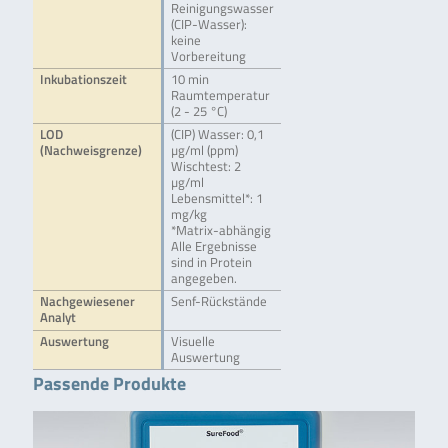
Reinigungswasser
(CIP-Wasser):
keine
Vorbereitung
Inkubationszeit
10 min
Raumtemperatur
(2 - 25 °C)
LOD
(CIP) Wasser: 0,1
(Nachweisgrenze)
µg/ml (ppm)
Wischtest: 2
µg/ml
Lebensmittel*: 1
mg/kg
*Matrix-abhängig
Alle Ergebnisse
sind in Protein
angegeben.
Nachgewiesener
Senf-Rückstände
Analyt
Auswertung
Visuelle
Auswertung
Passende Produkte