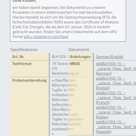
Liebe Kunden,
wir haben damit begonnen, die Dokumente zu unseren
Produkten in einem elektronischen Format bereitzustellen.
Hierbei handelt es sich um die Gebrauchsanweisung (IFU), die
Sicherheitsdatenblätter (SDS) sowie das Certificate of Analysis
(CoA). Für Chargen, die ab dem 01. Januar 2024 in Verkehr
gebracht wurden, finden Sie unsere Dokumente auf dem eIFU
Portal
eifu.r-biopharm.com/food
.
Spezifikationen
Dokumente
Art. Nr.
BLH703-15
Anleitungen
German/English
Testformat
15 Teststreifen
MSDS
sdsBLH703-15_-
(15
_Lateral_Flow_Senf_M
Bestimmungen)
(German)
sdsBLH703-15_-
Probenvorbereitung
• Oberflächen
_Lateral_Flow_Senf_M
(Wischproben):
(English)
Tupfer in PBS-
sdsBLH703-15_-
enthaltenem
_Lateral_Flow_Senf_M
Röhrchen
(French)
befeuchten,
sdsBLH703-15_-
Oberfläche
_Lateral_Flow_Senf_M
abwischen und
(Italian)
Tupfer in gleichem
sdsBLH703-15_-
Röhrchen wieder
_Lateral_Flow_Senf_M
auswaschen
(Spanish)
•