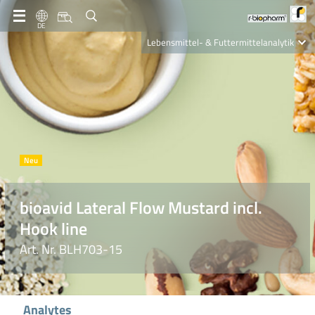
DE
Lebensmittel- & Futtermittelanalytik
Clinical Diagnostics
R-Biopharm AG
Nutrition Care
bioavid Lateral Flow Mustard incl.
Hook line
Art. Nr. BLH703-15
Analytes