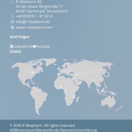
R-Biopharm AG
An der neuen Bergstraße 17
64297 Darmstadt, Deutschland
+49 (0) 6151 - 81 02-0
info@r-biopharm.de
www.r-biopharm.com
Jetzt folgen
LinkedIn
X
YouTube
Global
© 2026 R-Biopharm. All rights reserved.
AGB
Impressum
Übergreifende Datenschutzerklärung