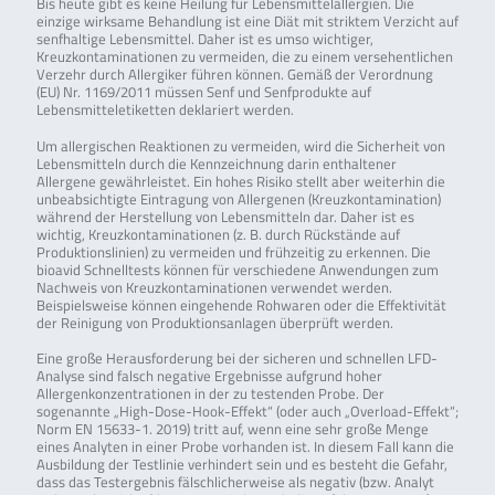
Bis heute gibt es keine Heilung für Lebensmittelallergien. Die
einzige wirksame Behandlung ist eine Diät mit striktem Verzicht auf
senfhaltige Lebensmittel. Daher ist es umso wichtiger,
Kreuzkontaminationen zu vermeiden, die zu einem versehentlichen
Verzehr durch Allergiker führen können. Gemäß der Verordnung
(EU) Nr. 1169/2011 müssen Senf und Senfprodukte auf
Lebensmitteletiketten deklariert werden.
Um allergischen Reaktionen zu vermeiden, wird die Sicherheit von
Lebensmitteln durch die Kennzeichnung darin enthaltener
Allergene gewährleistet. Ein hohes Risiko stellt aber weiterhin die
unbeabsichtigte Eintragung von Allergenen (Kreuzkontamination)
während der Herstellung von Lebensmitteln dar. Daher ist es
wichtig, Kreuzkontaminationen (z. B. durch Rückstände auf
Produktionslinien) zu vermeiden und frühzeitig zu erkennen. Die
bioavid Schnelltests können für verschiedene Anwendungen zum
Nachweis von Kreuzkontaminationen verwendet werden.
Beispielsweise können eingehende Rohwaren oder die Effektivität
der Reinigung von Produktionsanlagen überprüft werden.
Eine große Herausforderung bei der sicheren und schnellen LFD-
Analyse sind falsch negative Ergebnisse aufgrund hoher
Allergenkonzentrationen in der zu testenden Probe. Der
sogenannte „High-Dose-Hook-Effekt“ (oder auch „Overload-Effekt“;
Norm EN 15633-1. 2019) tritt auf, wenn eine sehr große Menge
eines Analyten in einer Probe vorhanden ist. In diesem Fall kann die
Ausbildung der Testlinie verhindert sein und es besteht die Gefahr,
dass das Testergebnis fälschlicherweise als negativ (bzw. Analyt