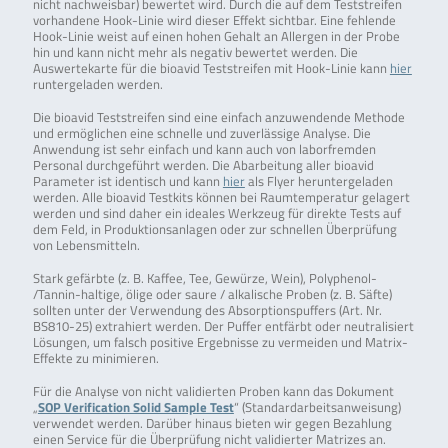
nicht nachweisbar) bewertet wird. Durch die auf dem Teststreifen
vorhandene Hook-Linie wird dieser Effekt sichtbar. Eine fehlende
Hook-Linie weist auf einen hohen Gehalt an Allergen in der Probe
hin und kann nicht mehr als negativ bewertet werden. Die
Auswertekarte für die bioavid Teststreifen mit Hook-Linie kann
hier
runtergeladen werden.
Die bioavid Teststreifen sind eine einfach anzuwendende Methode
und ermöglichen eine schnelle und zuverlässige Analyse. Die
Anwendung ist sehr einfach und kann auch von laborfremden
Personal durchgeführt werden. Die Abarbeitung aller bioavid
Parameter ist identisch und kann
hier
als Flyer heruntergeladen
werden. Alle bioavid Testkits können bei Raumtemperatur gelagert
werden und sind daher ein ideales Werkzeug für direkte Tests auf
dem Feld, in Produktionsanlagen oder zur schnellen Überprüfung
von Lebensmitteln.
Stark gefärbte (z. B. Kaffee, Tee, Gewürze, Wein), Polyphenol-
/Tannin-haltige, ölige oder saure / alkalische Proben (z. B. Säfte)
sollten unter der Verwendung des Absorptionspuffers (Art. Nr.
BS810-25) extrahiert werden. Der Puffer entfärbt oder neutralisiert
Lösungen, um falsch positive Ergebnisse zu vermeiden und Matrix-
Effekte zu minimieren.
Für die Analyse von nicht validierten Proben kann das Dokument
„
SOP Verification Solid Sample Test
“ (Standardarbeitsanweisung)
verwendet werden. Darüber hinaus bieten wir gegen Bezahlung
einen Service für die Überprüfung nicht validierter Matrizes an.