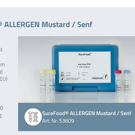
® ALLERGEN Mustard / Senf
R
em
nd
(EU)
40
SureFood® ALLERGEN Mustard / Senf
g
Art. Nr. S3609