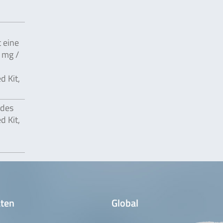
N
 eine
 mg /
 Kit,
 des
 Kit,
ten
Global