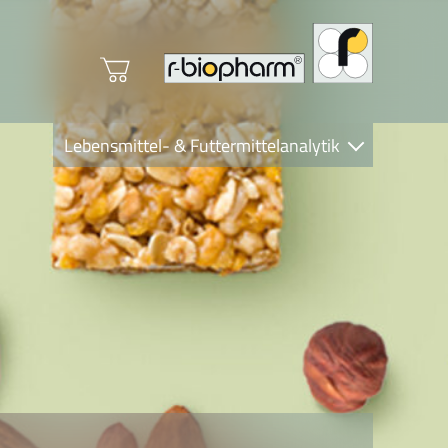
Lebensmittel- & Futtermittelanalytik
Clinical Diagnostics
R-Biopharm AG
Nutrition Care