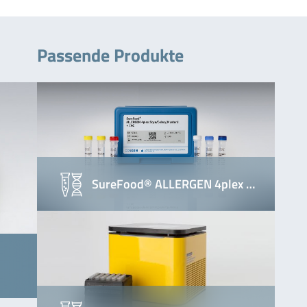
Passende Produkte
SureFood® ALLERGEN 4plex …