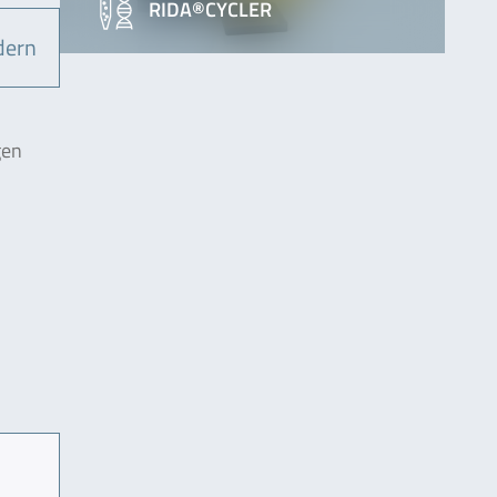
RIDA®CYCLER
dern
gen