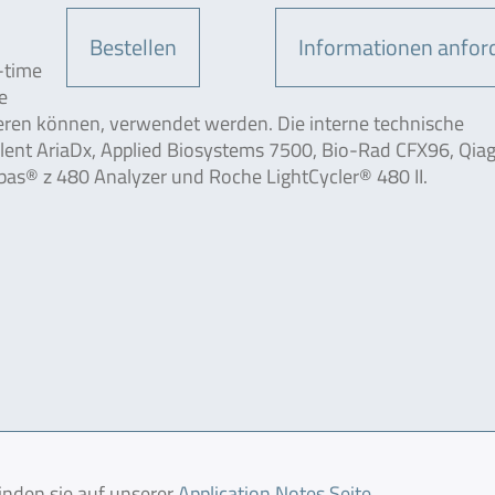
Bestellen
Informationen anfor
-time
e
ieren können, verwendet werden. Die interne technische
ilent AriaDx, Applied Biosystems 7500, Bio-Rad CFX96, Qia
s® z 480 Analyzer und Roche LightCycler® 480 II.
finden sie auf unserer
Application Notes Seite
.