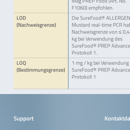
Mag PREP Food (Art. No.
F1060) empfohlen.
LOD
Die SureFood® ALLERGE
(Nachweisgrenze)
Mustard real-time PCR hat
Nachweisgrenze von ≤ 0,4
kg bei Verwendung des
SureFood® PREP Advanced
Protokoll 1.
LOQ
1 mg / kg bei Verwendung
(Bestimmungsgrenze)
SureFood® PREP Advanced
Protokoll 1
Support
Kontaktda