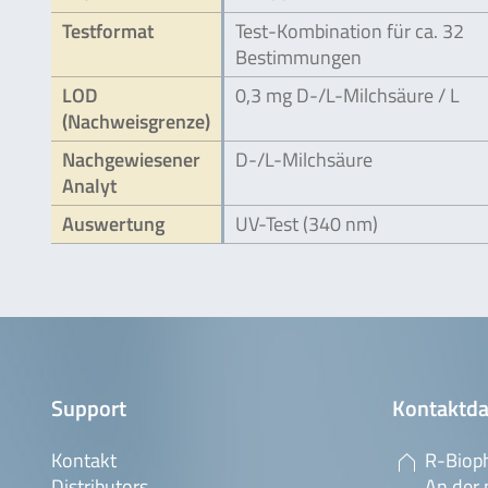
Testformat
Test-Kombination für ca. 32
Bestimmungen
LOD
0,3 mg D-/L-Milchsäure / L
(Nachweisgrenze)
Nachgewiesener
D-/L-Milchsäure
Analyt
Auswertung
UV-Test (340 nm)
Support
Kontaktda
Kontakt
R-Biop
Distributors
An der 