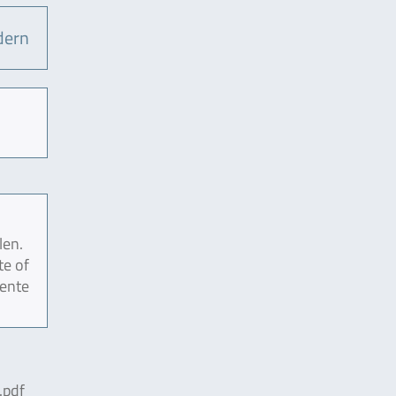
dern
len.
te of
mente
pdf