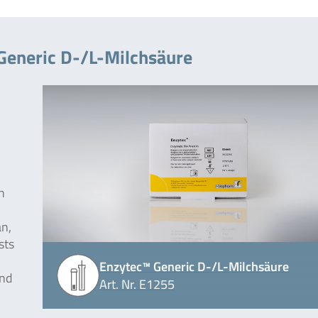
Generic D-/L-Milchsäure
n
n,
sts
Enzytec™ Generic D-/L-Milchsäure
und
Art. Nr. E1255