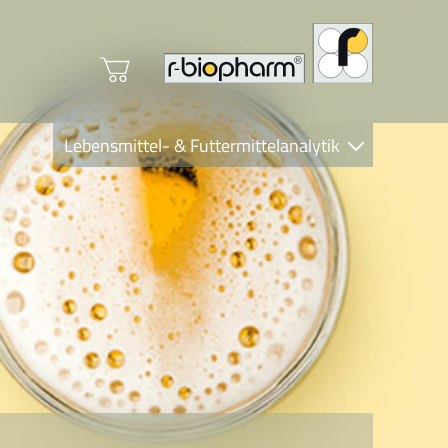
Lebensmittel- & Futtermittelanalytik
Clinical Diagnostics
R-Biopharm AG
Nutrition Care