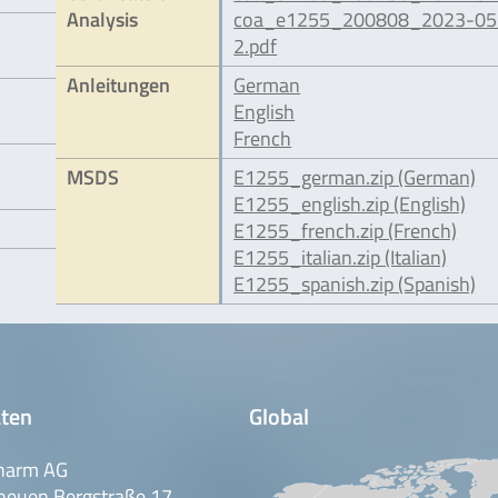
Analysis
coa_e1255_200808_2023-05
2.pdf
Anleitungen
German
English
French
MSDS
E1255_german.zip (German)
E1255_english.zip (English)
E1255_french.zip (French)
E1255_italian.zip (Italian)
E1255_spanish.zip (Spanish)
ten
Global
harm AG
neuen Bergstraße 17