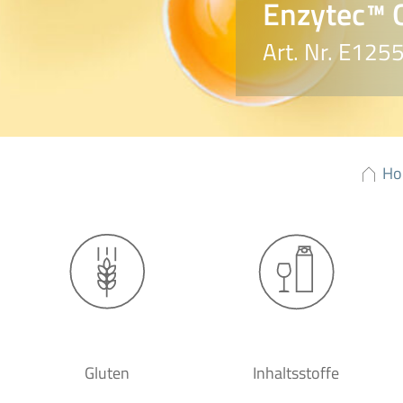
Enzytec™ G
Art. Nr. E125
Ho
Gluten
Inhaltsstoffe