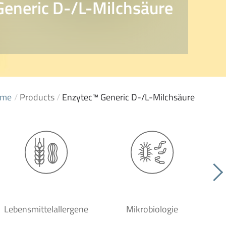
eneric D-/L-Milchsäure
5
me
/
Products
/
Enzytec™ Generic D-/L-Milchsäure
Lebensmittelallergene
Mikrobiologie