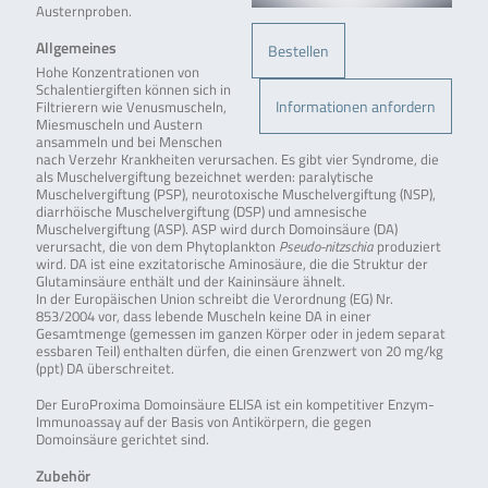
Austernproben.
Allgemeines
Bestellen
Hohe Konzentrationen von
Schalentiergiften können sich in
Informationen anfordern
Filtrierern wie Venusmuscheln,
Miesmuscheln und Austern
ansammeln und bei Menschen
nach Verzehr Krankheiten verursachen. Es gibt vier Syndrome, die
als Muschelvergiftung bezeichnet werden: paralytische
Muschelvergiftung (PSP), neurotoxische Muschelvergiftung (NSP),
diarrhöische Muschelvergiftung (DSP) und amnesische
Muschelvergiftung (ASP). ASP wird durch Domoinsäure (DA)
verursacht, die von dem Phytoplankton
Pseudo-nitzschia
produziert
wird. DA ist eine exzitatorische Aminosäure, die die Struktur der
Glutaminsäure enthält und der Kaininsäure ähnelt.
In der Europäischen Union schreibt die Verordnung (EG) Nr.
853/2004 vor, dass lebende Muscheln keine DA in einer
Gesamtmenge (gemessen im ganzen Körper oder in jedem separat
essbaren Teil) enthalten dürfen, die einen Grenzwert von 20 mg/kg
(ppt) DA überschreitet.
Der EuroProxima Domoinsäure ELISA ist ein kompetitiver Enzym-
Immunoassay auf der Basis von Antikörpern, die gegen
Domoinsäure gerichtet sind.
Zubehör