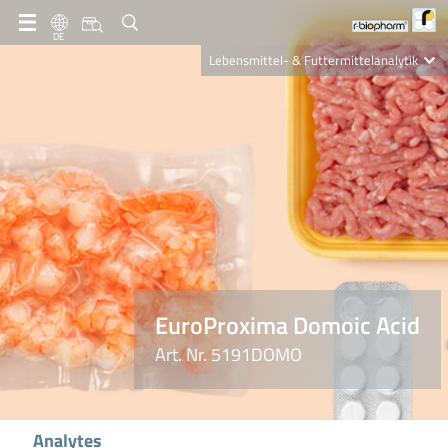
DE
Lebensmittel- & Futtermittelanalytik
Clinical Diagnostics
R-Biopharm AG
Nutrition Care
EuroProxima Domoic Acid
Art. Nr. 5191DOMO
Analytes