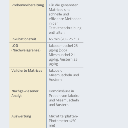
Probenvorbereitung
Für die genannten
Matrizes sind
schnelle und
effiziente Methoden
in der
Testkitbeschreibung
enthalten.
Inkubationszeit
45 min (20 - 25 °C)
LOD
Jakobsmuschel 23
(Nachweisgrenze)
µg/kg (ppb),
Miesmuschel 21
µg/kg, Austern 23
µg/kg
Validierte Matrices
Jakobs-,
Miesmuscheln und
Austern.
Nachgewiesener
Domoinsäure in
Analyt
Proben von Jakobs-
und Miesmuscheln
und Austern.
Auswertung
Mikrotiterplatten-
Photometer (450
nm)