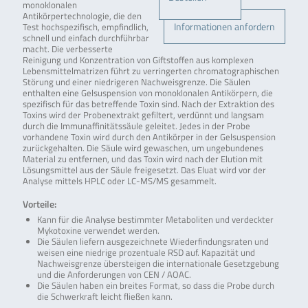
monoklonalen
Antikörpertechnologie, die den
Informationen anfordern
Test hochspezifisch, empfindlich,
schnell und einfach durchführbar
macht. Die verbesserte
Reinigung und Konzentration von Giftstoffen aus komplexen
Lebensmittelmatrizen führt zu verringerten chromatographischen
Störung und einer niedrigeren Nachweisgrenze. Die Säulen
enthalten eine Gelsuspension von monoklonalen Antikörpern, die
spezifisch für das betreffende Toxin sind. Nach der Extraktion des
Toxins wird der Probenextrakt gefiltert, verdünnt und langsam
durch die Immunaffinitätssäule geleitet. Jedes in der Probe
vorhandene Toxin wird durch den Antikörper in der Gelsuspension
zurückgehalten. Die Säule wird gewaschen, um ungebundenes
Material zu entfernen, und das Toxin wird nach der Elution mit
Lösungsmittel aus der Säule freigesetzt. Das Eluat wird vor der
Analyse mittels HPLC oder LC-MS/MS gesammelt.
Vorteile:
Kann für die Analyse bestimmter Metaboliten und verdeckter
Mykotoxine verwendet werden.
Die Säulen liefern ausgezeichnete Wiederfindungsraten und
weisen eine niedrige prozentuale RSD auf. Kapazität und
Nachweisgrenze übersteigen die internationale Gesetzgebung
und die Anforderungen von CEN / AOAC.
Die Säulen haben ein breites Format, so dass die Probe durch
die Schwerkraft leicht fließen kann.