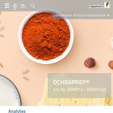
DE
Lebensmittel- & Futtermittelanalytik
Clinical Diagnostics
R-Biopharm AG
Nutrition Care
OCHRAPREP®
Art. Nr. RBRP14 / RBRP14B
Analytes