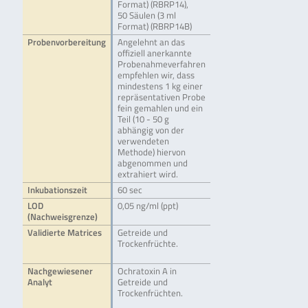
Format) (RBRP14),
50 Säulen (3 ml
Format) (RBRP14B)
Probenvorbereitung
Angelehnt an das
offiziell anerkannte
Probenahmeverfahren
empfehlen wir, dass
mindestens 1 kg einer
repräsentativen Probe
fein gemahlen und ein
Teil (10 - 50 g
abhängig von der
verwendeten
Methode) hiervon
abgenommen und
extrahiert wird.
Inkubationszeit
60 sec
LOD
0,05 ng/ml (ppt)
(Nachweisgrenze)
Validierte Matrices
Getreide und
Trockenfrüchte.
Nachgewiesener
Ochratoxin A in
Analyt
Getreide und
Trockenfrüchten.