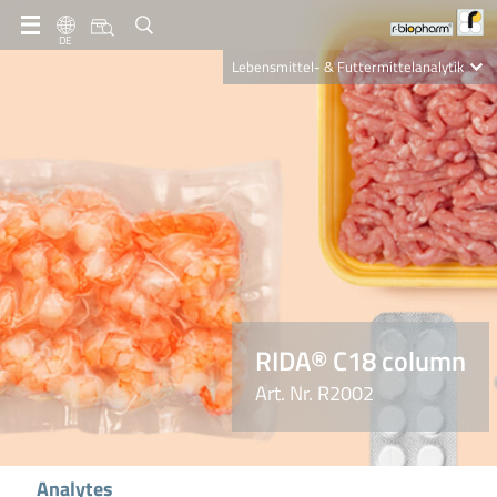
DE
Lebensmittel- & Futtermittelanalytik
Clinical Diagnostics
R-Biopharm AG
Nutrition Care
RIDA® C18 column
Art. Nr. R2002
Analytes