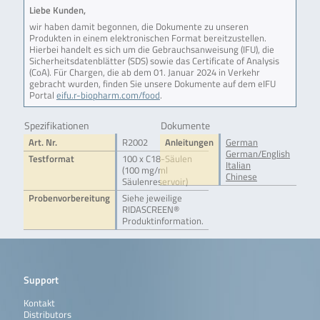
Liebe Kunden,
wir haben damit begonnen, die Dokumente zu unseren
Produkten in einem elektronischen Format bereitzustellen.
Hierbei handelt es sich um die Gebrauchsanweisung (IFU), die
Sicherheitsdatenblätter (SDS) sowie das Certificate of Analysis
(CoA). Für Chargen, die ab dem 01. Januar 2024 in Verkehr
gebracht wurden, finden Sie unsere Dokumente auf dem eIFU
Portal
eifu.r-biopharm.com/food
.
Spezifikationen
Dokumente
Art. Nr.
R2002
Anleitungen
German
German/English
Testformat
100 x C18-Säulen
Italian
(100 mg/ml
Chinese
Säulenreservoir)
Probenvorbereitung
Siehe jeweilige
RIDASCREEN®
Produktinformation.
Support
Kontakt
Distributors