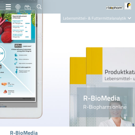
DE
Lebensmittel- & Futtermittelanalytik
Clinical Diagnostics
R-Biopharm AG
Nutrition Care
R-BioMedia
R-Biopharm online
R-BioMedia