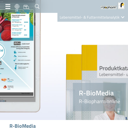
DE
Lebensmittel- & Futtermittelanalytik
Clinical Diagnostics
R-Biopharm AG
Nutrition Care
R-BioMedia
R-Biopharm online
R-BioMedia