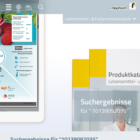
DE
Lebensmittel- & Futtermittelanalytik
Clinical Diagnostics
R-Biopharm AG
Nutrition Care
Suchergebnisse
für " 10139092035"
Suchergebnisse für "10139092035"