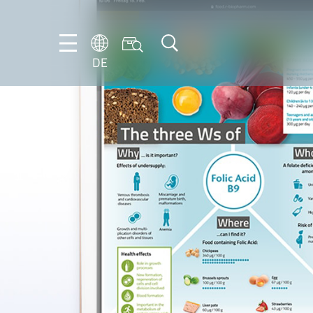
DE
DE
EN
FR
IT
NL
PT-
BR
ES