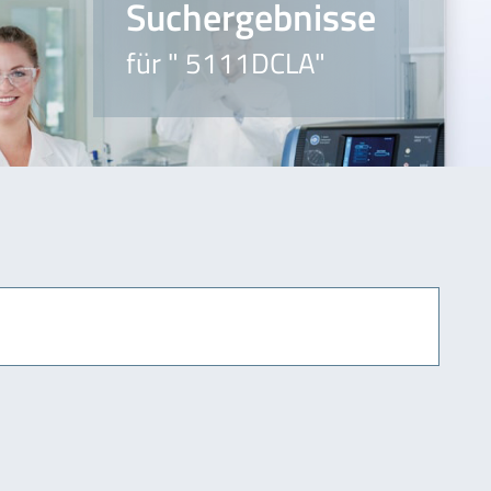
Suchergebnisse
für " 5111DCLA"