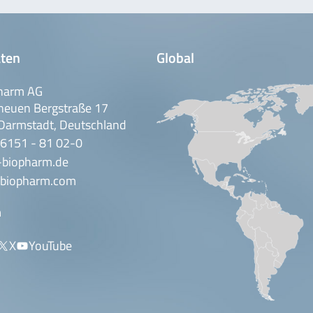
ten
Global
harm AG
neuen Bergstraße 17
Darmstadt, Deutschland
 6151 - 81 02-0
-biopharm.de
biopharm.com
n
X
YouTube