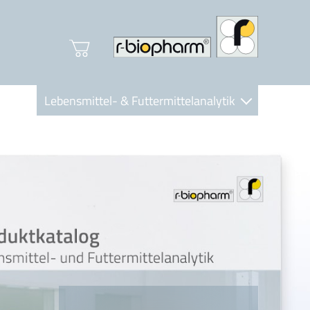
Lebensmittel- & Futtermittelanalytik
Clinical Diagnostics
R-Biopharm AG
Nutrition Care