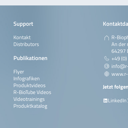
Support
Kontaktda
Kontakt
R-Biop
Distributors
An der 
64297 
Publikationen
+49 (0)
info@r
Flyer
www.r-
Infografiken
Produktvideos
Jetzt folge
R-BioTube Videos
Videotrainings
LinkedIn
Produktkatalog