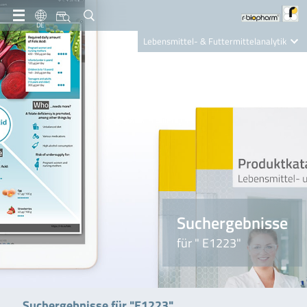
DE
Lebensmittel- & Futtermittelanalytik
Clinical Diagnostics
R-Biopharm AG
Nutrition Care
Suchergebnisse
für " E1223"
Suchergebnisse für "E1223"