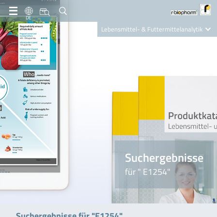
DE
Lebensmittel- & Futtermittelanalytik
Clinical Diagnostics
R-Biopharm AG
Nutrition Care
Suchergebnisse
für " E1254"
Suchergebnisse für "E1254"