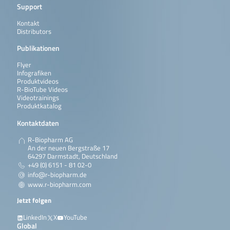
Support
Kontakt
Distributors
Publikationen
Flyer
Infografiken
Produktvideos
R-BioTube Videos
Videotrainings
Produktkatalog
Kontaktdaten
R-Biopharm AG
An der neuen Bergstraße 17
64297 Darmstadt, Deutschland
+49 (0) 6151 - 81 02-0
info@r-biopharm.de
www.r-biopharm.com
Jetzt folgen
LinkedIn
X
YouTube
Global