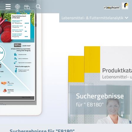
DE
Lebensmittel- & Futtermittelanalytik
Clinical Diagnostics
R-Biopharm AG
Nutrition Care
Suchergebnisse
für " E8180"
Suchergebnisse für "E8180"