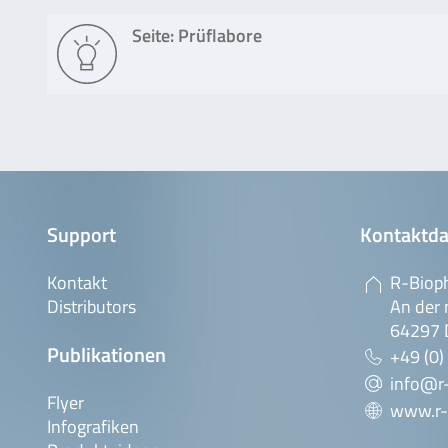
Seite: Prüflabore
Support
Kontaktda
Kontakt
R-Biop
Distributors
An der 
64297 
Publikationen
+49 (0)
info@r
Flyer
www.r-
Infografiken