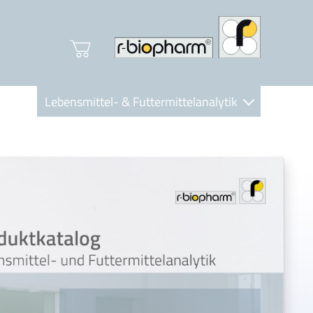
Lebensmittel- & Futtermittelanalytik
Clinical Diagnostics
R-Biopharm AG
Nutrition Care