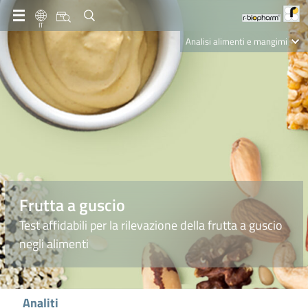
IT
Analisi alimenti e mangimi
Diagnostica Clinica
R-Biopharm AG
Nutrition Care
Frutta a guscio
Test affidabili per la rilevazione della frutta a guscio
negli alimenti
Analiti