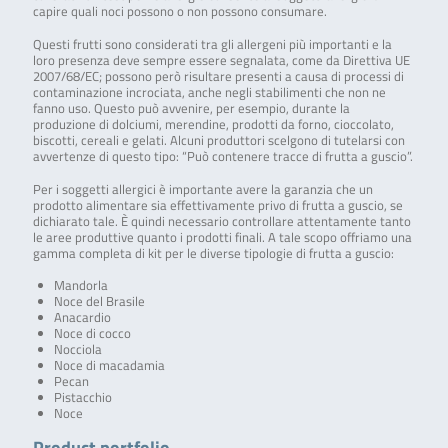
capire quali noci possono o non possono consumare.
Questi frutti sono considerati tra gli allergeni più importanti e la
loro presenza deve sempre essere segnalata, come da Direttiva UE
2007/68/EC; possono però risultare presenti a causa di processi di
contaminazione incrociata, anche negli stabilimenti che non ne
fanno uso. Questo può avvenire, per esempio, durante la
produzione di dolciumi, merendine, prodotti da forno, cioccolato,
biscotti, cereali e gelati. Alcuni produttori scelgono di tutelarsi con
avvertenze di questo tipo: “Può contenere tracce di frutta a guscio”.
Per i soggetti allergici è importante avere la garanzia che un
prodotto alimentare sia effettivamente privo di frutta a guscio, se
dichiarato tale. È quindi necessario controllare attentamente tanto
le aree produttive quanto i prodotti finali. A tale scopo offriamo una
gamma completa di kit per le diverse tipologie di frutta a guscio:
Mandorla
Noce del Brasile
Anacardio
Noce di cocco
Nocciola
Noce di macadamia
Pecan
Pistacchio
Noce
Product portfolio