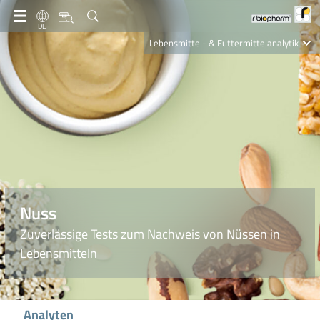
DE
Lebensmittel- & Futtermittelanalytik
Clinical Diagnostics
R-Biopharm AG
Nutrition Care
Nuss
Zuverlässige Tests zum Nachweis von Nüssen in
Lebensmitteln
Analyten