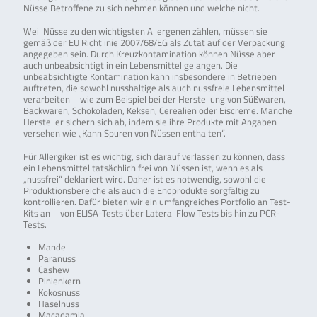
Nüsse Betroffene zu sich nehmen können und welche nicht.
Weil Nüsse zu den wichtigsten Allergenen zählen, müssen sie
gemäß der EU Richtlinie 2007/68/EG als Zutat auf der Verpackung
angegeben sein. Durch Kreuzkontamination können Nüsse aber
auch unbeabsichtigt in ein Lebensmittel gelangen. Die
unbeabsichtigte Kontamination kann insbesondere in Betrieben
auftreten, die sowohl nusshaltige als auch nussfreie Lebensmittel
verarbeiten – wie zum Beispiel bei der Herstellung von Süßwaren,
Backwaren, Schokoladen, Keksen, Cerealien oder Eiscreme. Manche
Hersteller sichern sich ab, indem sie ihre Produkte mit Angaben
versehen wie „Kann Spuren von Nüssen enthalten“.
Für Allergiker ist es wichtig, sich darauf verlassen zu können, dass
ein Lebensmittel tatsächlich frei von Nüssen ist, wenn es als
„nussfrei“ deklariert wird. Daher ist es notwendig, sowohl die
Produktionsbereiche als auch die Endprodukte sorgfältig zu
kontrollieren. Dafür bieten wir ein umfangreiches Portfolio an Test-
Kits an – von ELISA-Tests über Lateral Flow Tests bis hin zu PCR-
Tests.
Mandel
Paranuss
Cashew
Pinienkern
Kokosnuss
Haselnuss
Macadamia