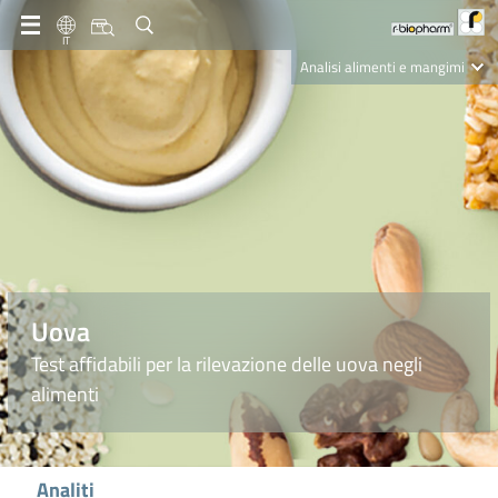
IT
Analisi alimenti e mangimi
Diagnostica Clinica
R-Biopharm AG
Nutrition Care
Uova
Test affidabili per la rilevazione delle uova negli
alimenti
Analiti