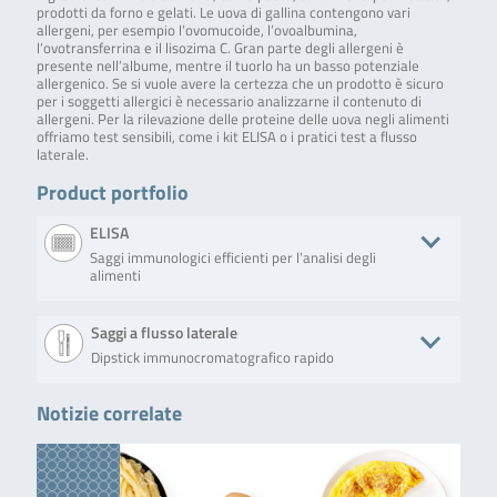
prodotti da forno e gelati. Le uova di gallina contengono vari
allergeni, per esempio l’ovomucoide, l’ovoalbumina,
l’ovotransferrina e il lisozima C. Gran parte degli allergeni è
presente nell’albume, mentre il tuorlo ha un basso potenziale
allergenico. Se si vuole avere la certezza che un prodotto è sicuro
per i soggetti allergici è necessario analizzarne il contenuto di
allergeni. Per la rilevazione delle proteine delle uova negli alimenti
offriamo test sensibili, come i kit ELISA o i pratici test a flusso
laterale.
Product portfolio
ELISA
Saggi immunologici efficienti per l’analisi degli
alimenti
Product
Descrizione
No. of tests/amount
Art. No
Saggi a flusso laterale
Dipstick immunocromatografico rapido
RIDASCREEN® Egg
RIDASCREEN® Egg
Microtiter plate
R641
is a sandwich
with 96 wells (12
enzyme
strips with 8
Notizie correlate
Product
Descrizione
No. of tests/amount
Art. No
immunoassay
removable wells
developed for the
each)
bioavid
The Lateral Flow Egg
15 test strips (15
BLH7
quantitative
Lateral Flow
(Art. No. BLH708-15),
determinations)
analysis of native
Egg incl.
with included hook line
and processed hen