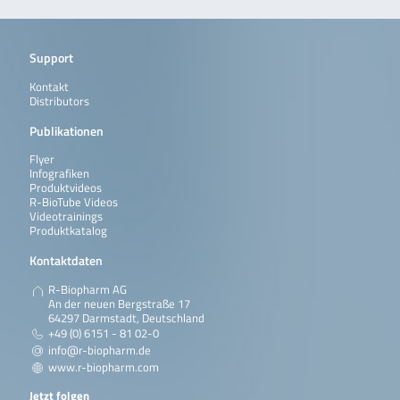
Weiterlesen
RIDASCREEN®FAST
RIDASCREEN®FAST
Mikrotiterplatte 
Lysozym
Lysozym ist ein
Kavitäten (6 Strei
Support
Sandwich-
8 Einzelkavitäten)
Enzymimmunoassay zur
Kontakt
quantitativen
Distributors
Bestimmung von
Lysozym (Hühnerei-
Publikationen
Protein) in
Lebensmitteln wie Wein,
Flyer
Käse und Wurst.
Infografiken
Produktvideos
Weiterlesen
R-BioTube Videos
Videotrainings
Produktkatalog
RIDASCREEN®FAST
RIDASCREEN®FAST Ei
Mikrotiterplatte 
Ei / Egg Protein
Protein ist ein
Kavitäten (6 Strei
Kontaktdaten
Sandwich-
8 Einzelkavitäten)
Enzymimmunoassay zur
R-Biopharm AG
quantitativen
An der neuen Bergstraße 17
Bestimmung von Vollei
64297 Darmstadt, Deutschland
(-pulver) in
Lebensmitteln wie
+49 (0) 6151 - 81 02-0
Salatdressings, Wurst,
info@r-biopharm.de
Wein, Kuchen- oder
www.r-biopharm.com
Brot-Backmischungen
und Eiscreme.
Jetzt folgen