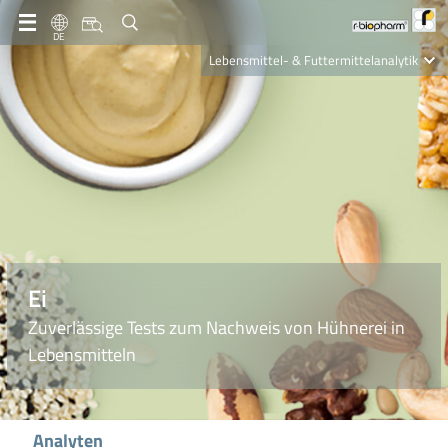
DE
Lebensmittel- & Futtermittelanalytik
Clinical Diagnostics
R-Biopharm AG
Nutrition Care
Ei
Zuverlässige Tests zum Nachweis von Hühnerei in
Lebensmitteln
Analyten